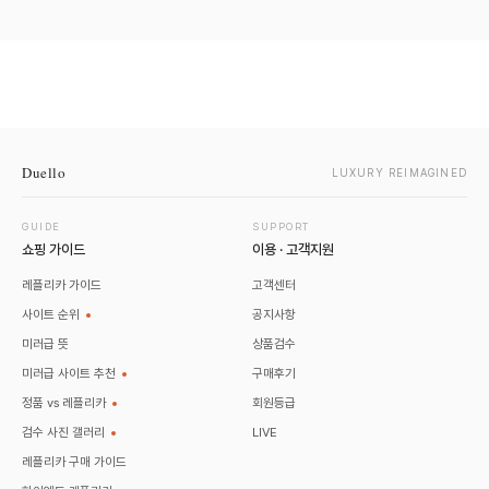
Duello
LUXURY REIMAGINED
GUIDE
SUPPORT
쇼핑 가이드
이용 · 고객지원
레플리카 가이드
고객센터
사이트 순위
공지사항
미러급 뜻
상품검수
미러급 사이트 추천
구매후기
정품 vs 레플리카
회원등급
검수 사진 갤러리
LIVE
레플리카 구매 가이드