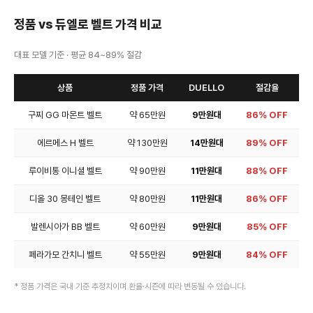
정품 vs 듀엘로 벨트 가격 비교
대표 모델 기준 · 평균 84~89% 절감
상품
정품 가격
DUELLO
절감율
구찌 GG 마몬트 벨트
약 65만원
9만원대
86%
OFF
에르메스 H 벨트
약 130만원
14만원대
89%
OFF
루이비통 이니셜 벨트
약 90만원
11만원대
88%
OFF
디올 30 몽테인 벨트
약 80만원
11만원대
86%
OFF
발렌시아가 BB 벨트
약 60만원
9만원대
85%
OFF
페라가모 간치니 벨트
약 55만원
9만원대
84%
OFF
* 정품 가격은 국내 기준 추정치이며 환율·시즌에 따라 변동될 수 있습니다.