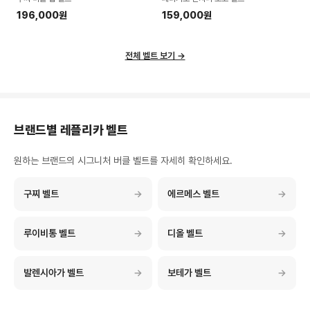
196,000원
159,000원
전체 벨트 보기 →
브랜드별 레플리카 벨트
원하는 브랜드의 시그니처 버클 벨트를 자세히 확인하세요.
구찌
벨트
→
에르메스
벨트
→
루이비통
벨트
→
디올
벨트
→
발렌시아가
벨트
→
보테가
벨트
→