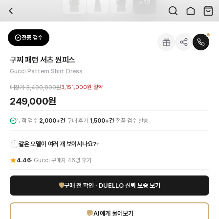
+
12
자주 묻는 질문
Gucci
구찌 패턴 셔츠 원피스
배송은 얼마나 걸리나요?
브랜드:
Gucci
주문 후 평균 15~20일 소요되며, 전 상품 무료배송입니다. 해외에서 입고 후 국내
카테고리:
상의
> 원피스
검수는 어떻게 진행되나요? 검수 사진을 받을 수 있나요?
성별:
여성
전품 검수
Gucci
원피스
전문 스태프가 실물 상품을 직접 확인한 후 검수 사진을 제공합니다. 가죽 재질, 로고
색상:
블랙
교환이나 반품이 가능한가요?
가격:
249,000
원
구찌 패턴 셔츠 원피스
수령 후 7일 이내 신청하시면 상품 하자, 사이즈 불일치, 고객 변심 모두 교환·반품
Gucci의 독보적인 헤리티지를 담은 구찌 패턴 셔츠 원피스로 당신의 품격을 한층
Gucci Pattern Shirt Dress
쿠폰과 적립금을 함께 사용할 수 있나요?
Gucci
구찌 패턴 셔츠 원피스
을 DUELLO에서 만나보세요. 고퀄리티 하이엔드 인증
네, 쿠폰과 적립금을 결제 시 함께 사용하실 수 있습니다. 적립금은 1,000원 이상
매장가
3,400,000원
3,151,000원
절약
사이즈는 어떻게 선택하나요?
249,000원
상품 상세의 사이즈 정보를 참고해 선택하시고, 사이즈 선택이 어려우시면 카카오톡 
·
·
누적 검수
2,000+건
구매 후기
1,500+건
전품 검수 발송
같은 모델이 여러 개 보이시나요?
▾
i
4.46
·
Gucci
구매자
46
명 후기
🛡
구매 전 확인 · DUELLO 신뢰 보증 보기
💬
AI에게 물어보기