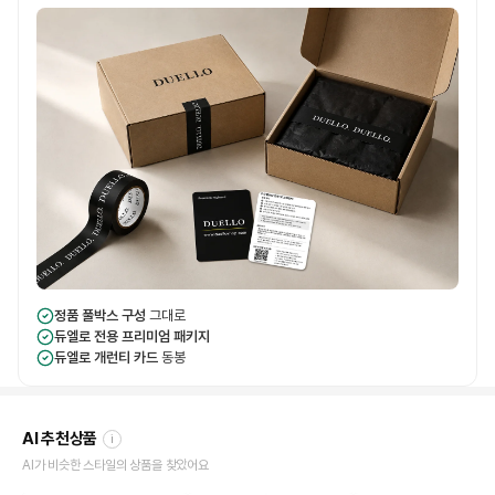
정품 풀박스 구성
그대로
듀엘로 전용 프리미엄 패키지
듀엘로 개런티 카드
동봉
AI 추천상품
i
AI가 비슷한 스타일의 상품을 찾았어요