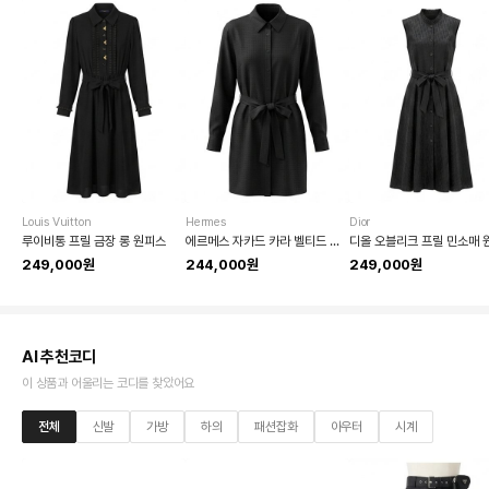
Louis Vuitton
Hermes
Dior
루이비통 프릴 금장 롱 원피스
에르메스 자카드 카라 벨티드 원피스
249,000원
244,000원
249,000원
AI 추천코디
이 상품과 어울리는 코디를 찾았어요
전체
신발
가방
하의
패션잡화
아우터
시계