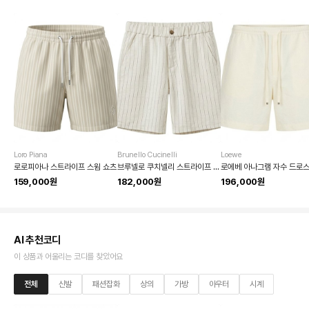
Loro Piana
Brunello Cucinelli
Loewe
로로피아나 스트라이프 스윔 쇼츠
브루넬로 쿠치넬리 스트라이프 면마 캐주얼 쇼츠
159,000원
182,000원
196,000원
AI 추천코디
이 상품과 어울리는 코디를 찾았어요
전체
신발
패션잡화
상의
가방
아우터
시계