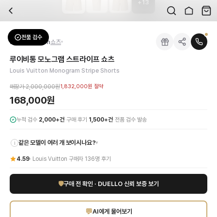
+
13
자주 묻는 질문
Louis Vuitton
루이비통 모노그램 스트라이프 쇼츠
배송은 얼마나 걸리나요?
브랜드:
Louis Vuitton
주문 후 평균 15~20일 소요되며, 전 상품 무료배송입니다. 해외에서 입고 후 국내
카테고리:
하의
> 쇼츠
검수는 어떻게 진행되나요? 검수 사진을 받을 수 있나요?
성별:
남성
전품 검수
Louis Vuitton
쇼츠
전문 스태프가 실물 상품을 직접 확인한 후 검수 사진을 제공합니다. 가죽 재질, 로고
색상:
베이지
교환이나 반품이 가능한가요?
가격:
168,000
원
루이비통 모노그램 스트라이프 쇼츠
수령 후 7일 이내 신청하시면 상품 하자, 사이즈 불일치, 고객 변심 모두 교환·반품
루이비통 모노그램 스트라이프 쇼츠는 대담하면서도 클래식한 루이비통의 아이코닉한 
Louis Vuitton Monogram Stripe Shorts
쿠폰과 적립금을 함께 사용할 수 있나요?
Louis Vuitton
루이비통 모노그램 스트라이프 쇼츠
을 DUELLO에서 만나보세요.
네, 쿠폰과 적립금을 결제 시 함께 사용하실 수 있습니다. 적립금은 1,000원 이상
매장가
2,000,000원
1,832,000원
절약
사이즈는 어떻게 선택하나요?
168,000원
상품 상세의 사이즈 정보를 참고해 선택하시고, 사이즈 선택이 어려우시면 카카오톡 
·
·
누적 검수
2,000+건
구매 후기
1,500+건
전품 검수 발송
같은 모델이 여러 개 보이시나요?
▾
i
4.59
·
Louis Vuitton
구매자
136
명 후기
🛡
구매 전 확인 · DUELLO 신뢰 보증 보기
💬
AI에게 물어보기