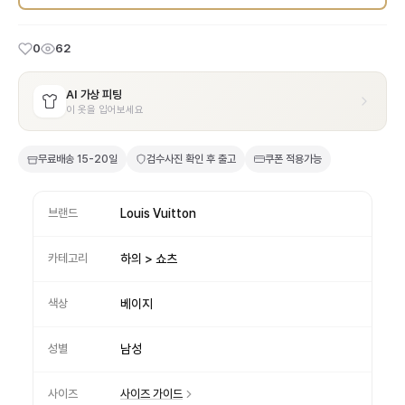
0
62
AI 가상 피팅
이 옷을 입어보세요
무료배송
15-20일
검수사진 확인 후 출고
쿠폰 적용가능
브랜드
Louis Vuitton
카테고리
하의 > 쇼츠
색상
베이지
성별
남성
사이즈
사이즈 가이드