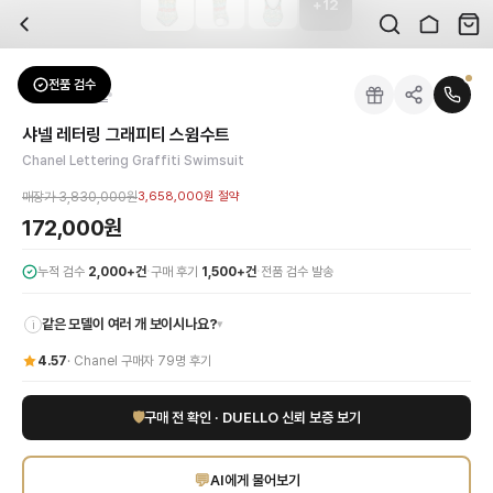
+
12
자주 묻는 질문
Chanel
샤넬 레터링 그래피티 스윔수트
배송은 얼마나 걸리나요?
브랜드:
Chanel
주문 후 평균 15~20일 소요되며, 전 상품 무료배송입니다. 해외에서 입고 후 국내
카테고리:
상의
> 원피스
검수는 어떻게 진행되나요? 검수 사진을 받을 수 있나요?
성별:
여성
전품 검수
Chanel
원피스
전문 스태프가 실물 상품을 직접 확인한 후 검수 사진을 제공합니다. 가죽 재질, 로고
색상:
믹스
교환이나 반품이 가능한가요?
가격:
172,000
원
샤넬 레터링 그래피티 스윔수트
수령 후 7일 이내 신청하시면 상품 하자, 사이즈 불일치, 고객 변심 모두 교환·반품
유니크한 매력으로 시선을 사로잡는 샤넬 레터링 그래피티 스윔수트입니다. 샤넬의 
Chanel Lettering Graffiti Swimsuit
쿠폰과 적립금을 함께 사용할 수 있나요?
Chanel
샤넬 레터링 그래피티 스윔수트
을 DUELLO에서 만나보세요. 고퀄리티 하
네, 쿠폰과 적립금을 결제 시 함께 사용하실 수 있습니다. 적립금은 1,000원 이상
매장가
3,830,000원
3,658,000원
절약
사이즈는 어떻게 선택하나요?
172,000원
상품 상세의 사이즈 정보를 참고해 선택하시고, 사이즈 선택이 어려우시면 카카오톡 
·
·
누적 검수
2,000+건
구매 후기
1,500+건
전품 검수 발송
같은 모델이 여러 개 보이시나요?
▾
i
4.57
·
Chanel
구매자
79
명 후기
🛡
구매 전 확인 · DUELLO 신뢰 보증 보기
💬
AI에게 물어보기