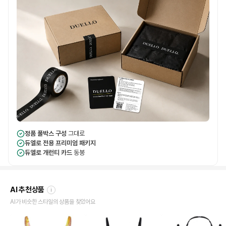
정품 풀박스 구성
그대로
듀엘로 전용 프리미엄 패키지
듀엘로 개런티 카드
동봉
AI 추천상품
i
AI가 비슷한 스타일의 상품을 찾았어요