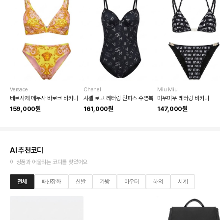
Versace
Chanel
Miu Miu
베르사체 메두사 바로크 비키니
샤넬 로고 레터링 원피스 수영복
미우미우 레터링 비키니
159,000원
161,000원
147,000원
AI 추천코디
이 상품과 어울리는 코디를 찾았어요
전체
패션잡화
신발
가방
아우터
하의
시계