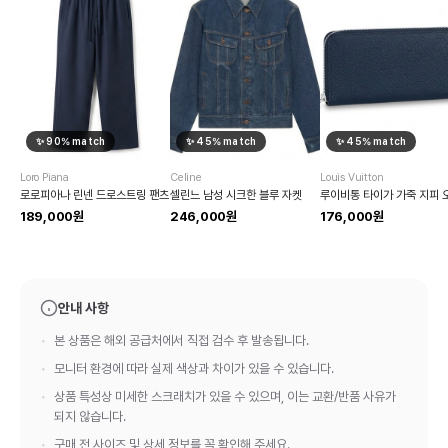
✨
90
% match
✨
45
% match
✨
45
% match
Loro Piana
Celine
Louis Vuitton
로로피아나 린넨 드로스트링 팬츠
셀린느 남성 시크한 블루 자켓
189,000원
246,000원
176,000원
안내 사항
본 상품은 해외 공급처에서 직접 검수 후 발송됩니다.
모니터 환경에 따라 실제 색상과 차이가 있을 수 있습니다.
상품 특성상 미세한 스크래치가 있을 수 있으며, 이는 교환/반품 사유가
되지 않습니다.
구매 전 사이즈 및 상세 정보를 꼭 확인해 주세요.