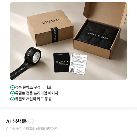
정품 풀박스 구성
그대로
듀엘로 전용 프리미엄 패키지
듀엘로 개런티 카드
동봉
AI 추천상품
i
AI가 비슷한 스타일의 상품을 찾았어요