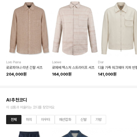
Loro Piana
Loewe
Dior
로로피아나 리넨 긴팔 셔츠
로에베 텍스처 스트라이프 셔츠
204,000원
164,000원
141,000원
AI 추천코디
이 상품과 어울리는 코디를 찾았어요
전체
하의
아우터
패션잡화
신발
가방