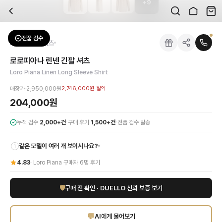
+
9
자주 묻는 질문
Loro Piana
로로피아나 린넨 긴팔 셔츠
배송은 얼마나 걸리나요?
브랜드:
Loro Piana
주문 후 평균 15~20일 소요되며, 전 상품 무료배송입니다. 해외에서 입고 후 국내
카테고리:
상의
> 셔츠
검수는 어떻게 진행되나요? 검수 사진을 받을 수 있나요?
성별:
남성
전품 검수
Loro Piana
셔츠
전문 스태프가 실물 상품을 직접 확인한 후 검수 사진을 제공합니다. 가죽 재질, 로고
색상:
베이지
교환이나 반품이 가능한가요?
가격:
204,000
원
로로피아나 린넨 긴팔 셔츠
수령 후 7일 이내 신청하시면 상품 하자, 사이즈 불일치, 고객 변심 모두 교환·반품
로로피아나(Loro Piana)의 장인 정신이 깃든 린넨 긴팔 셔츠로 최상의 편안
Loro Piana Linen Long Sleeve Shirt
쿠폰과 적립금을 함께 사용할 수 있나요?
Loro Piana
로로피아나 린넨 긴팔 셔츠
을 DUELLO에서 만나보세요. 고퀄리티 하
네, 쿠폰과 적립금을 결제 시 함께 사용하실 수 있습니다. 적립금은 1,000원 이상
매장가
2,950,000원
2,746,000원
절약
사이즈는 어떻게 선택하나요?
204,000원
상품 상세의 사이즈 정보를 참고해 선택하시고, 사이즈 선택이 어려우시면 카카오톡 
·
·
누적 검수
2,000+건
구매 후기
1,500+건
전품 검수 발송
같은 모델이 여러 개 보이시나요?
▾
i
4.83
·
Loro Piana
구매자
6
명 후기
🛡
구매 전 확인 · DUELLO 신뢰 보증 보기
💬
AI에게 물어보기