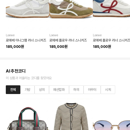
Loewe
Loewe
Loewe
로에베 아나그램 러너 스니커즈
로에베 플로우 러너 스니커즈
로에베 플로우 러너 스니커
185,000원
185,000원
185,000원
AI 추천코디
이 상품과 어울리는 코디를 찾았어요
전체
가방
상의
패션잡화
하의
아우터
시계