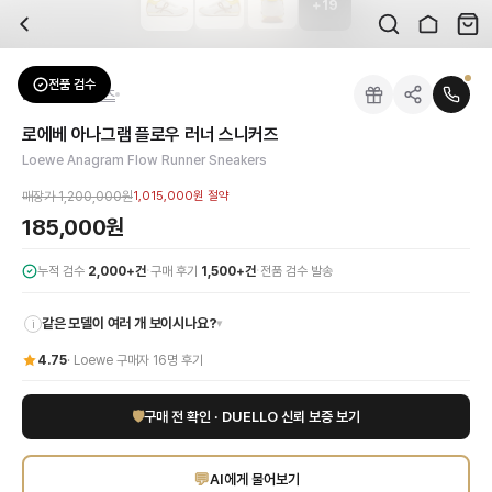
+
19
자주 묻는 질문
Loewe
로에베 아나그램 플로우 러너 스니커즈
배송은 얼마나 걸리나요?
브랜드:
Loewe
주문 후 평균 15~20일 소요되며, 전 상품 무료배송입니다. 해외에서 입고 후 국내
카테고리:
신발
> 스니커즈
검수는 어떻게 진행되나요? 검수 사진을 받을 수 있나요?
성별:
여성
전품 검수
Loewe
스니커즈
전문 스태프가 실물 상품을 직접 확인한 후 검수 사진을 제공합니다. 가죽 재질, 로고
색상:
믹스
교환이나 반품이 가능한가요?
가격:
185,000
원
로에베 아나그램 플로우 러너 스니커즈
수령 후 7일 이내 신청하시면 상품 하자, 사이즈 불일치, 고객 변심 모두 교환·반품
로에베의 정교한 장인정신과 모던한 감각이 돋보이는 아나그램 플로우 러너 스니커즈
Loewe Anagram Flow Runner Sneakers
쿠폰과 적립금을 함께 사용할 수 있나요?
Loewe
로에베 아나그램 플로우 러너 스니커즈
을 DUELLO에서 만나보세요. 고퀄
네, 쿠폰과 적립금을 결제 시 함께 사용하실 수 있습니다. 적립금은 1,000원 이상
매장가
1,200,000원
1,015,000원
절약
신발은 정사이즈인가요?
185,000원
대부분 정사이즈로 제작되나 모델에 따라 차이가 있을 수 있습니다. mm 기준 사이즈
·
·
누적 검수
2,000+건
구매 후기
1,500+건
전품 검수 발송
같은 모델이 여러 개 보이시나요?
▾
i
4.75
·
Loewe
구매자
16
명 후기
🛡
구매 전 확인 · DUELLO 신뢰 보증 보기
💬
AI에게 물어보기