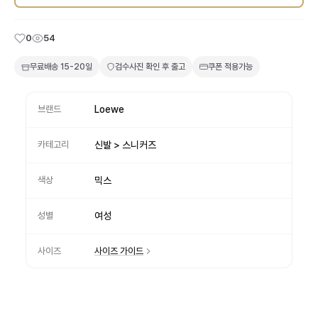
0
54
무료배송
15-20일
검수사진 확인 후 출고
쿠폰 적용가능
브랜드
Loewe
카테고리
신발 > 스니커즈
색상
믹스
성별
여성
사이즈
사이즈 가이드