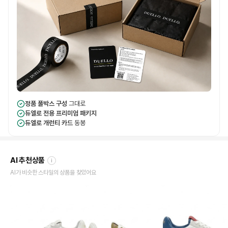
정품 풀박스 구성
그대로
듀엘로 전용 프리미엄 패키지
듀엘로 개런티 카드
동봉
AI 추천상품
i
AI가 비슷한 스타일의 상품을 찾았어요