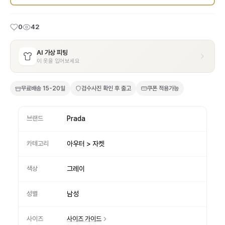
0
42
AI 가상 피팅
이 옷을 입어보세요
무료배송
15-20일
검수사진 확인 후 출고
쿠폰 적용가능
브랜드
Prada
카테고리
아우터 > 자켓
색상
그레이
성별
남성
사이즈
사이즈 가이드