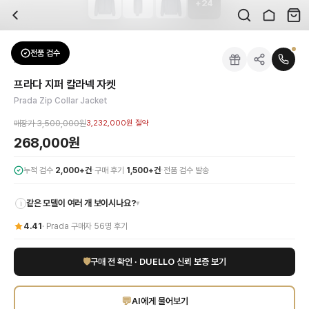
+
24
자주 묻는 질문
Prada
프라다 지퍼 칼라넥 자켓
배송은 얼마나 걸리나요?
브랜드:
Prada
주문 후 평균 15~20일 소요되며, 전 상품 무료배송입니다. 해외에서 입고 후 국내
카테고리:
아우터
> 자켓
검수는 어떻게 진행되나요? 검수 사진을 받을 수 있나요?
성별:
남성
전품 검수
Prada
자켓
전문 스태프가 실물 상품을 직접 확인한 후 검수 사진을 제공합니다. 가죽 재질, 로고
색상:
그레이
교환이나 반품이 가능한가요?
가격:
268,000
원
프라다 지퍼 칼라넥 자켓
수령 후 7일 이내 신청하시면 상품 하자, 사이즈 불일치, 고객 변심 모두 교환·반품
프라다(Prada)의 절제된 미학과 혁신적인 디자인이 돋보이는 프라다 지퍼 칼라
Prada Zip Collar Jacket
쿠폰과 적립금을 함께 사용할 수 있나요?
Prada
프라다 지퍼 칼라넥 자켓
을 DUELLO에서 만나보세요. 고퀄리티 하이엔드 
네, 쿠폰과 적립금을 결제 시 함께 사용하실 수 있습니다. 적립금은 1,000원 이상
매장가
3,500,000원
3,232,000원
절약
사이즈는 어떻게 선택하나요?
268,000원
상품 상세의 사이즈 정보를 참고해 선택하시고, 사이즈 선택이 어려우시면 카카오톡 
·
·
누적 검수
2,000+건
구매 후기
1,500+건
전품 검수 발송
같은 모델이 여러 개 보이시나요?
▾
i
4.41
·
Prada
구매자
56
명 후기
🛡
구매 전 확인 · DUELLO 신뢰 보증 보기
💬
AI에게 물어보기