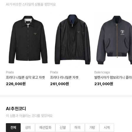
AI가 비슷한 스타일의 상품을 찾았어요
Prada
Prada
Balenciaga
프라다 나일론 삼각 로고 자켓
프라다 리나일론 자켓
226,000원
261,000원
231,000원
AI 추천코디
이 상품과 어울리는 코디를 찾았어요
전체
상의
패션잡화
신발
하의
가방
시계