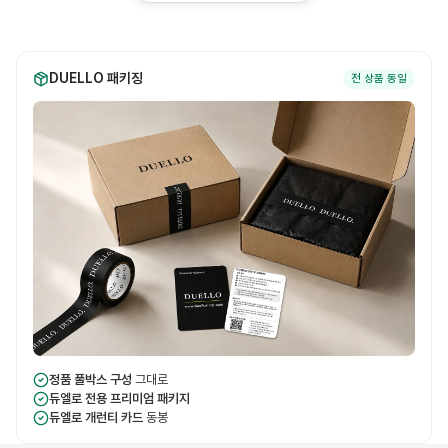
DUELLO 패키징
전 상품 동일
정품 풀박스 구성
그대로
듀엘로 전용 프리미엄 패키지
듀엘로 개런티 카드
동봉