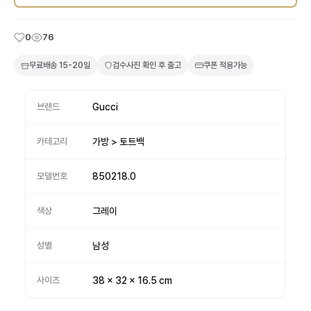
0
76
무료배송
15-20일
검수사진 확인 후 출고
쿠폰 적용가능
브랜드
Gucci
카테고리
가방 > 토트백
모델번호
850218.0
색상
그레이
성별
남성
사이즈
38 x 32 x 16.5 cm