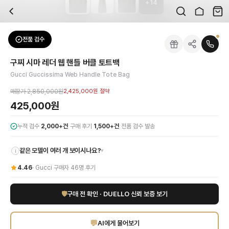
+
14
자주 묻는 질문
Gucci
구찌 시마 레더 웹 핸들 버클 토트백
배송은 얼마나 걸리나요?
브랜드:
Gucci
주문 후 평균 15~20일 소요되며, 전 상품 무료배송입니다. 해외에서 입고 후 국내
카테고리:
가방
> 토트백
검수는 어떻게 진행되나요? 검수 사진을 받을 수 있나요?
성별:
남성
전품 검수
Gucci
토트백
전문 스태프가 실물 상품을 직접 확인한 후 검수 사진을 제공합니다. 가죽 재질, 로고
색상:
그레이
교환이나 반품이 가능한가요?
가격:
425,000
원
구찌 시마 레더 웹 핸들 버클 토트백
수령 후 7일 이내 신청하시면 상품 하자, 사이즈 불일치, 고객 변심 모두 교환·반품
시대를 초월한 럭셔리를 상징하는 구찌(Gucci)의 마스터피스, 구찌 시마 레더 
Gucci Guccissima Web Handle Tote Bag
쿠폰과 적립금을 함께 사용할 수 있나요?
Gucci
구찌 시마 레더 웹 핸들 버클 토트백
을 DUELLO에서 만나보세요. 고퀄리티
네, 쿠폰과 적립금을 결제 시 함께 사용하실 수 있습니다. 적립금은 1,000원 이상
매장가
2,850,000원
2,425,000원
절약
425,000원
·
·
누적 검수
2,000+건
구매 후기
1,500+건
전품 검수 발송
같은 모델이 여러 개 보이시나요?
▾
i
4.46
·
Gucci
구매자
46
명 후기
🛡
구매 전 확인 · DUELLO 신뢰 보증 보기
💬
AI에게 물어보기