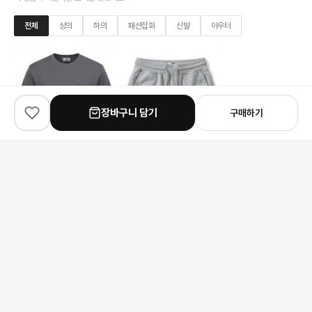
전체
상의
하의
패션잡화
신발
아우터
장바구니 담기
구매하기
✨
100
% match
✨
100
% match
✨
100
% match
Berluti
Dior
Louis Vuitton
벨루티 자수 레터링 반팔 티셔츠
디올 클로버 레터링 자수 쇼츠
루이비통 리사 월렛
154,000원
159,000원
179,000원
안내 사항
본 상품은 해외 공급처에서 직접 검수 후 발송됩니다.