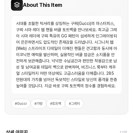
About This Item
시대를 초월한 럭셔리를 상징하는 구찌(Gucci)의 마스터피스,
구찌 시마 레더 웹 핸들 버클 토트백을 만나보세요. 최고급 그레
이 시마 레더에 구찌 특유의 GG 패턴이 섬세하게 인그레이빙되
어 은은하면서도 압도적인 존재감을 드러냅니다. 시그니처 웹
(Web) 스트라이프 디테일이 더해진 핸들은 견고함과 동시에 아
이코닉한 매력을 발산하며, 실용적인 버클 잠금은 소지품을 안
전하게 보관해줍니다. 넉넉한 수납공간과 편안한 착용감으로 남
성 및 남여공용 데일리 백으로 완벽하며, 비즈니스 룩부터 캐주
얼 스타일까지 어떤 의상에도 고급스러움을 더해줍니다. 285
만원대의 가치를 넘어선 독보적인 스타일로 당신의 품격을 한층
높여줄 것입니다. 지금 바로 구찌 토트백의 정수를 경험하세요.
#
Gucci
#
가방
#
토트백
#
그레이
상세 이미지
17
장