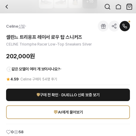
+
10
자주 묻는 질문
Celine
셀린느 트리옹프 레이서 로우 탑 스니커즈
배송은 얼마나 걸리나요?
브랜드:
Celine
주문 후 평균 15~20일 소요되며, 전 상품 무료배송입니다. 해외에서 입고 후 국내
카테고리:
국내배송
> 신발
검수는 어떻게 진행되나요? 검수 사진을 받을 수 있나요?
성별:
여성
Celine
신발
전문 스태프가 실물 상품을 직접 확인한 후 검수 사진을 제공합니다. 가죽 재질, 로고
색상:
실버
교환이나 반품이 가능한가요?
가격:
202,000
원
셀린느 트리옹프 레이서 로우 탑 스니커즈
수령 후 7일 이내 신청하시면 상품 하자, 사이즈 불일치, 고객 변심 모두 교환·반품
셀린느 트리옹프 레이서 로우 탑 스니커즈 실버 컬러로 세련된 여성미를 더해보세요
CELINE Triomphe Racer Low-Top Sneakers Silver
쿠폰과 적립금을 함께 사용할 수 있나요?
Celine
셀린느 트리옹프 레이서 로우 탑 스니커즈
을 DUELLO에서 만나보세요. 고
네, 쿠폰과 적립금을 결제 시 함께 사용하실 수 있습니다. 적립금은 1,000원 이상
202,000원
같은 모델이 여러 개 보이시나요?
▾
i
4.59
·
Celine
구매자
54
명 후기
🛡
구매 전 확인 · DUELLO 신뢰 보증 보기
💬
AI에게 물어보기
0
58