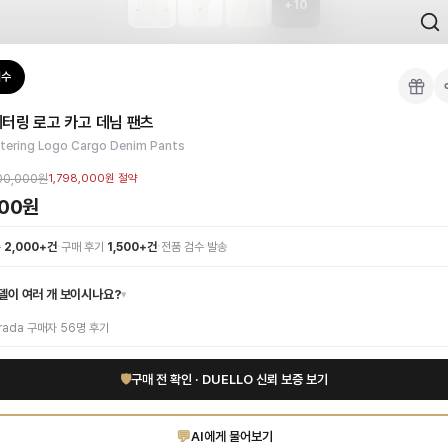
+
10
 검수를 거쳐 국내 택배(CJ대한통운)로 발송합니다.
검수
님
 각인, 스티치 간격, 하드웨어 색상, 내부 마감을 확인하며, 상품당 평균 4~8장의
터링 로고 카고 데님 팬츠
이 가능합니다. 고객 변심 시 반품 배송비는 고객 부담이며, 상품 하자 시에는 무료입
고하면서도 편안한 최상급 화이트 데님 소재로 제작되어 세련된 룩을 선사합니다. 
ttering Logo Cargo Denim Pants
 하이엔드 인증 상품. 무료배송.
부터 사용 가능합니다.
00,000원
1,798,000원
절약
000원
1:1 상담으로 체형에 맞는 사이즈를 안내받으실 수 있습니다.
·
·
수
2,000+건
구매 후기
1,500+건
전품 검수 발송
델이 여러 개 보이시나요?
▾
rada
구매자
56
명 후기
🛡
구매 전 확인 · DUELLO 신뢰 보증 보기
💬
AI에게 물어보기