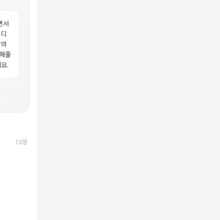
면서
 디
상의
더해줄
요.
13
장