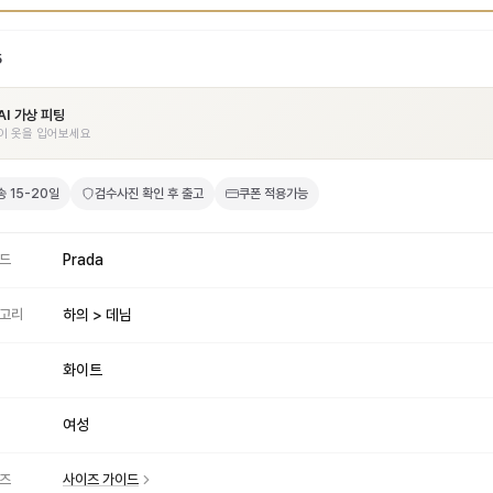
5
AI 가상 피팅
이 옷을 입어보세요
송
15-20일
검수사진 확인 후 출고
쿠폰 적용가능
드
Prada
고리
하의 > 데님
화이트
여성
즈
사이즈 가이드