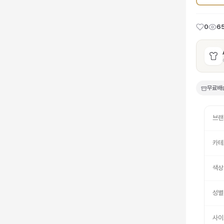
0
6
무료배
브랜
카테
색상
성별
사이