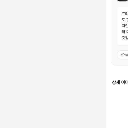
프라
도 
자인
와 
것입
#
Pr
상세 이