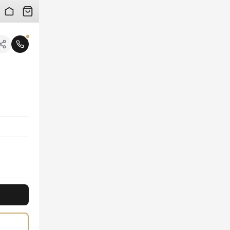
 검수 사진을 받아보실 수 있습니다.
니다.
트렌디한 카고 디자인에 프라다의 시그니처 로고 디테일이 더해져 고급스러움을 극대화