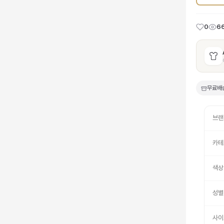
0
6
무료배
브랜
카테
색상
성별
사이