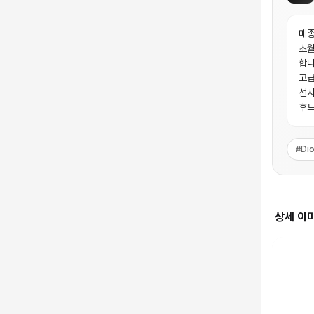
메종
초월
합니
고급
선사
후드
#
Dio
상세 이