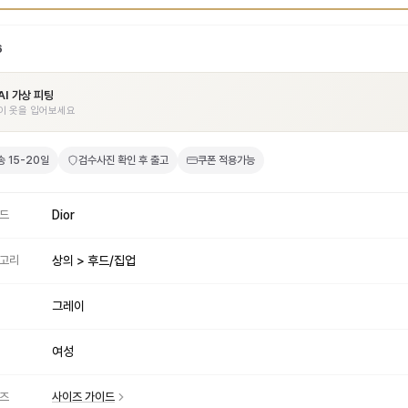
6
AI 가상 피팅
이 옷을 입어보세요
송
15-20일
검수사진 확인 후 출고
쿠폰 적용가능
드
Dior
고리
상의 > 후드/집업
그레이
여성
즈
사이즈 가이드