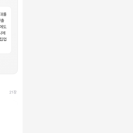
시대를
연출
룩에도
시에
 집업
21
장