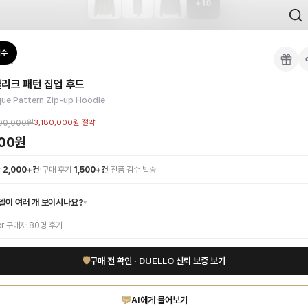
+
18
 검수를 거쳐 국내 택배(CJ대한통운)로 발송합니다.
검수
집업
 각인, 스티치 간격, 하드웨어 색상, 내부 마감을 확인하며, 상품당 평균 4~8장의
리크 패턴 집업 후드
이 가능합니다. 고객 변심 시 반품 배송비는 고객 부담이며, 상품 하자 시에는 무료입
. 시대를 초월하는 오블리크 패턴이 고급스러운 그레이 컬러와 조화를 이루어 세련된
que Pattern Zip-up Hoodie
 인증 상품. 무료배송.
부터 사용 가능합니다.
00,000원
3,180,000원
절약
000원
1:1 상담으로 체형에 맞는 사이즈를 안내받으실 수 있습니다.
·
·
수
2,000+건
구매 후기
1,500+건
전품 검수 발송
델이 여러 개 보이시나요?
▾
or
구매자
80
명 후기
🛡
구매 전 확인 · DUELLO 신뢰 보증 보기
💬
AI에게 물어보기