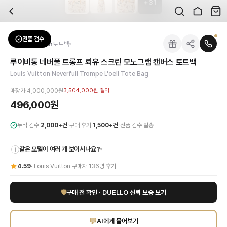
+
31
자주 묻는 질문
Louis Vuitton
루이비통 네버풀 트롱프 뢰유 스크린 모노그램 캔버스 토트백
배송은 얼마나 걸리나요?
브랜드:
Louis Vuitton
주문 후 평균 15~20일 소요되며, 전 상품 무료배송입니다. 해외에서 입고 후 국내
카테고리:
가방
> 토트백
검수는 어떻게 진행되나요? 검수 사진을 받을 수 있나요?
성별:
여성
전품 검수
Louis Vuitton
토트백
전문 스태프가 실물 상품을 직접 확인한 후 검수 사진을 제공합니다. 가죽 재질, 로고
색상:
베이지
교환이나 반품이 가능한가요?
가격:
496,000
원
루이비통 네버풀 트롱프 뢰유 스크린 모노그램 캔버스 토트백
수령 후 7일 이내 신청하시면 상품 하자, 사이즈 불일치, 고객 변심 모두 교환·반품
루이비통의 시대를 초월한 우아함이 돋보이는 네버풀 모노그램 캔버스 트롱프 뢰유 
Louis Vuitton Neverfull Trompe L'oeil Tote Bag
쿠폰과 적립금을 함께 사용할 수 있나요?
Louis Vuitton
루이비통 네버풀 트롱프 뢰유 스크린 모노그램 캔버스 토트백
을 D
네, 쿠폰과 적립금을 결제 시 함께 사용하실 수 있습니다. 적립금은 1,000원 이상
매장가
4,000,000원
3,504,000원
절약
496,000원
·
·
누적 검수
2,000+건
구매 후기
1,500+건
전품 검수 발송
같은 모델이 여러 개 보이시나요?
▾
i
4.59
·
Louis Vuitton
구매자
136
명 후기
🛡
구매 전 확인 · DUELLO 신뢰 보증 보기
💬
AI에게 물어보기