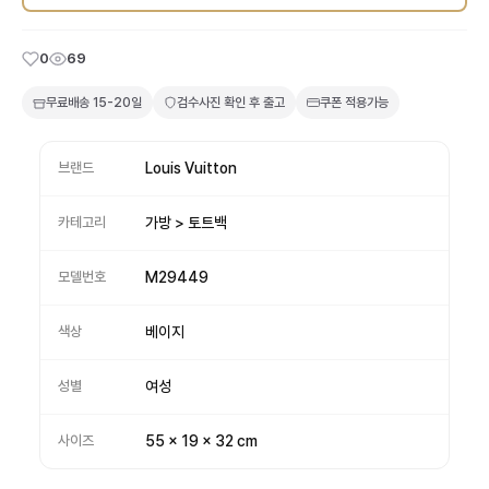
0
69
무료배송
15-20일
검수사진 확인 후 출고
쿠폰 적용가능
브랜드
Louis Vuitton
카테고리
가방 > 토트백
모델번호
M29449
색상
베이지
성별
여성
사이즈
55 x 19 x 32 cm