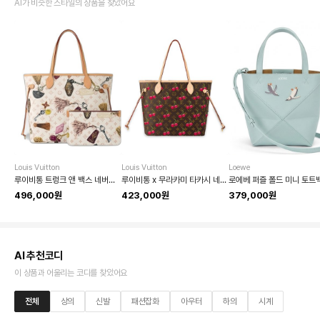
AI가 비슷한 스타일의 상품을 찾았어요
Louis Vuitton
Louis Vuitton
Loewe
루이비통 트렁크 앤 백스 네버풀 MM 토트백
루이비통 x 무라카미 타카시 네버풀 MM 모노그램 체리 토트백
로에베 퍼즐 폴드 미니 토트
496,000원
423,000원
379,000원
AI 추천코디
이 상품과 어울리는 코디를 찾았어요
전체
상의
신발
패션잡화
아우터
하의
시계