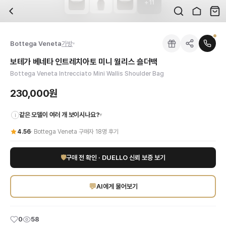
+
11
자주 묻는 질문
Bottega Veneta
보테가 베네타 인트레치아토 미니 월리스 숄더백
배송은 얼마나 걸리나요?
브랜드:
Bottega Veneta
주문 후 평균 15~20일 소요되며, 전 상품 무료배송입니다. 해외에서 입고 후 국내
카테고리:
국내배송
> 가방
검수는 어떻게 진행되나요? 검수 사진을 받을 수 있나요?
성별:
여성
Bottega Veneta
가방
전문 스태프가 실물 상품을 직접 확인한 후 검수 사진을 제공합니다. 가죽 재질, 로고
색상:
블랙
교환이나 반품이 가능한가요?
가격:
230,000
원
보테가 베네타 인트레치아토 미니 월리스 숄더백
수령 후 7일 이내 신청하시면 상품 하자, 사이즈 불일치, 고객 변심 모두 교환·반품
보테가 베네타의 시그니처 인트레치아토 기법으로 완성된 미니 월리스 숄더백을 만나
Bottega Veneta Intrecciato Mini Wallis Shoulder Bag
쿠폰과 적립금을 함께 사용할 수 있나요?
Bottega Veneta
보테가 베네타 인트레치아토 미니 월리스 숄더백
을 DUELLO
네, 쿠폰과 적립금을 결제 시 함께 사용하실 수 있습니다. 적립금은 1,000원 이상
230,000원
같은 모델이 여러 개 보이시나요?
▾
i
4.56
·
Bottega Veneta
구매자
18
명 후기
🛡
구매 전 확인 · DUELLO 신뢰 보증 보기
💬
AI에게 물어보기
0
58