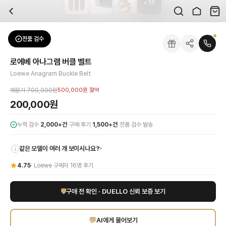
+
16
자주 묻는 질문
Loewe
로에베 아나그램 버클 벨트
배송은 얼마나 걸리나요?
브랜드:
Loewe
주문 후 평균 15~20일 소요되며, 전 상품 무료배송입니다. 해외에서 입고 후 국내
카테고리:
패션잡화
> 벨트
검수는 어떻게 진행되나요? 검수 사진을 받을 수 있나요?
성별:
남성
전품 검수
Loewe
벨트
전문 스태프가 실물 상품을 직접 확인한 후 검수 사진을 제공합니다. 가죽 재질, 로고
색상:
블랙
교환이나 반품이 가능한가요?
가격:
200,000
원
로에베 아나그램 버클 벨트
수령 후 7일 이내 신청하시면 상품 하자, 사이즈 불일치, 고객 변심 모두 교환·반품
로에베 아나그램 버클 벨트로 당신의 스타일에 품격을 더하세요. 최고급 블랙 가죽
Loewe Anagram Buckle Belt
쿠폰과 적립금을 함께 사용할 수 있나요?
Loewe
로에베 아나그램 버클 벨트
을 DUELLO에서 만나보세요. 고퀄리티 하이엔드
네, 쿠폰과 적립금을 결제 시 함께 사용하실 수 있습니다. 적립금은 1,000원 이상
매장가
700,000원
500,000원
절약
200,000원
·
·
누적 검수
2,000+건
구매 후기
1,500+건
전품 검수 발송
같은 모델이 여러 개 보이시나요?
▾
i
4.75
·
Loewe
구매자
16
명 후기
🛡
구매 전 확인 · DUELLO 신뢰 보증 보기
💬
AI에게 물어보기