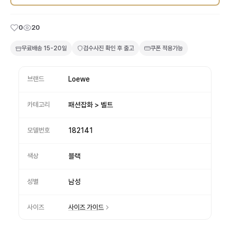
0
20
무료배송
15-20일
검수사진 확인 후 출고
쿠폰 적용가능
브랜드
Loewe
카테고리
패션잡화 > 벨트
모델번호
182141
색상
블랙
성별
남성
사이즈
사이즈 가이드