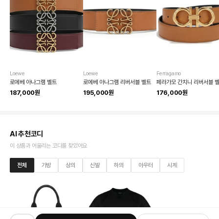
Loewe
Loewe
Ferragamo
로에베 아나그램 벨트
로에베 아나그램 리버서블 벨트
페라가모 간치니 리버서블 
187,000원
195,000원
176,000원
AI 추천코디
이 상품과 어울리는 코디를 찾았어요
전체
가방
상의
신발
하의
아우터
시계