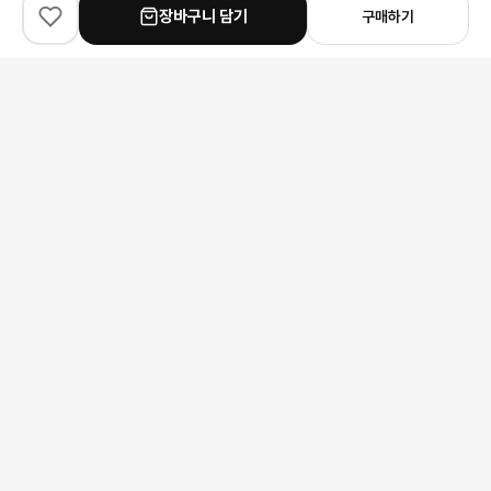
장바구니 담기
구매하기
✨
100
% match
✨
100
% match
✨
100
% match
Prada
Balenciaga
Louis Vuitton
프라다 가죽 엠보싱 트라이앵글 로고 토트백
발렌시아가 넘버링 저지 반팔 티셔츠
루이비통 LV 트레이너 스니
425,000원
140,000원
272,000원
안내 사항
본 상품은 해외 공급처에서 직접 검수 후 발송됩니다.
모니터 환경에 따라 실제 색상과 차이가 있을 수 있습니다.
상품 특성상 미세한 스크래치가 있을 수 있으며, 이는 교환/반품 사유가
되지 않습니다.
구매 전 사이즈 및 상세 정보를 꼭 확인해 주세요.