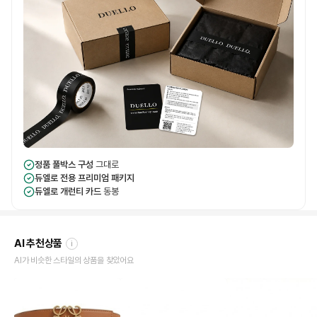
정품 풀박스 구성
그대로
듀엘로 전용 프리미엄 패키지
듀엘로 개런티 카드
동봉
AI 추천상품
i
AI가 비슷한 스타일의 상품을 찾았어요