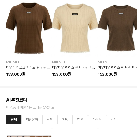
Miu Miu
Miu Miu
Miu Miu
미우미우 로고 레이스 립 반팔 티셔츠
미우미우 레이스 골지 반팔 티셔츠
미우미우 레이스 립 반팔 티
153,000원
153,000원
153,000원
AI 추천코디
이 상품과 어울리는 코디를 찾았어요
전체
패션잡화
신발
가방
하의
아우터
시계