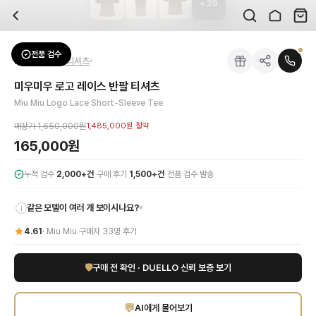
+
29
자주 묻는 질문
Miu Miu
미우미우 로고 레이스 반팔 티셔츠
배송은 얼마나 걸리나요?
브랜드:
Miu Miu
주문 후 평균 15~20일 소요되며, 전 상품 무료배송입니다. 해외에서 입고 후 국내
카테고리:
상의
> 반팔 티셔츠
검수는 어떻게 진행되나요? 검수 사진을 받을 수 있나요?
성별:
여성
전품 검수
Miu Miu
반팔 티셔츠
전문 스태프가 실물 상품을 직접 확인한 후 검수 사진을 제공합니다. 가죽 재질, 로고
색상:
브라운
교환이나 반품이 가능한가요?
가격:
165,000
원
미우미우 로고 레이스 반팔 티셔츠
수령 후 7일 이내 신청하시면 상품 하자, 사이즈 불일치, 고객 변심 모두 교환·반품
미우미우 로고 레이스 반팔 티셔츠는 미우미우만의 젊고 개성 있는 감각을 완벽하게 
Miu Miu Logo Lace Short-Sleeve Tee
쿠폰과 적립금을 함께 사용할 수 있나요?
Miu Miu
미우미우 로고 레이스 반팔 티셔츠
을 DUELLO에서 만나보세요. 고퀄리티
네, 쿠폰과 적립금을 결제 시 함께 사용하실 수 있습니다. 적립금은 1,000원 이상
매장가
1,650,000원
1,485,000원
절약
사이즈는 어떻게 선택하나요?
165,000원
상품 상세의 사이즈 정보를 참고해 선택하시고, 사이즈 선택이 어려우시면 카카오톡 
·
·
누적 검수
2,000+건
구매 후기
1,500+건
전품 검수 발송
같은 모델이 여러 개 보이시나요?
▾
i
4.61
·
Miu Miu
구매자
33
명 후기
🛡
구매 전 확인 · DUELLO 신뢰 보증 보기
💬
AI에게 물어보기