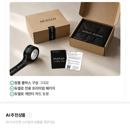
정품 풀박스 구성
그대로
듀엘로 전용 프리미엄 패키지
듀엘로 개런티 카드
동봉
AI 추천상품
i
AI가 비슷한 스타일의 상품을 찾았어요