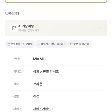
0
53
AI 가상 피팅
이 옷을 입어보세요
무료배송
15-20일
검수사진 확인 후 출고
쿠폰 적용가능
브랜드
Miu Miu
카테고리
상의 > 반팔 티셔츠
색상
브라운
성별
여성
사이즈
사이즈 가이드