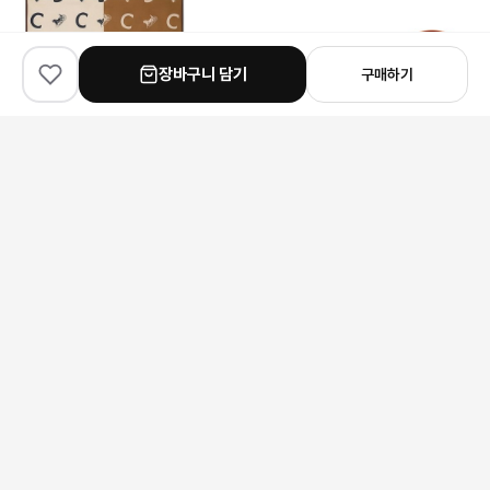
장바구니 담기
구매하기
✨
100
% match
✨
100
% match
✨
100
% match
Celine
Gucci
Louis Vuitton
셀린느 C로고 올빼미 양면 스카프
구찌 홀스빗 로퍼 슬리퍼
159,000원
225,000원
525,000원
안내 사항
본 상품은 해외 공급처에서 직접 검수 후 발송됩니다.
모니터 환경에 따라 실제 색상과 차이가 있을 수 있습니다.
상품 특성상 미세한 스크래치가 있을 수 있으며, 이는 교환/반품 사유가
되지 않습니다.
구매 전 사이즈 및 상세 정보를 꼭 확인해 주세요.