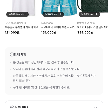
✨
100
% match
✨
90
% match
✨
90
% match
Brunello Cucinelli
Loro Piana
Bottega Veneta
브루넬로 쿠치넬리 캐릭터 자수 반팔 티셔츠
로로피아나 수채화 프린트 쇼츠
121,000원
159,000원
394,000원
안내 사항
본 상품은 해외 공급처에서 직접 검수 후 발송됩니다.
모니터 환경에 따라 실제 색상과 차이가 있을 수 있습니다.
상품 특성상 미세한 스크래치가 있을 수 있으며, 이는 교환/반품 사유가
되지 않습니다.
구매 전 사이즈 및 상세 정보를 꼭 확인해 주세요.
상품 정보