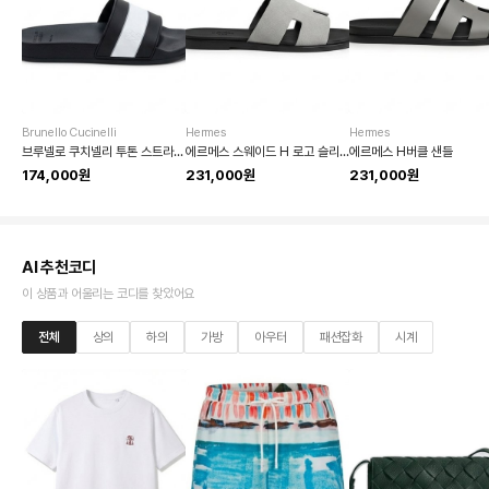
Brunello Cucinelli
Hermes
Hermes
브루넬로 쿠치넬리 투톤 스트라이프 슬라이드 샌들
에르메스 스웨이드 H 로고 슬리퍼
에르메스 H버클 샌들
174,000원
231,000원
231,000원
AI 추천코디
이 상품과 어울리는 코디를 찾았어요
전체
상의
하의
가방
아우터
패션잡화
시계