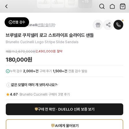
+
19
자주 묻는 질문
Brunello Cucinelli
브루넬로 쿠치넬리 로고 스트라이프 슬라이드 샌들
배송은 얼마나 걸리나요?
브랜드:
Brunello Cucinelli
주문 후 평균 15~20일 소요되며, 전 상품 무료배송입니다. 해외에서 입고 후 국내
카테고리:
신발
> 샌들/슬리퍼
검수는 어떻게 진행되나요? 검수 사진을 받을 수 있나요?
성별:
남성
전품 검수
Brunello Cucinelli
샌들/슬리퍼
전문 스태프가 실물 상품을 직접 확인한 후 검수 사진을 제공합니다. 가죽 재질, 로고
색상:
화이트
교환이나 반품이 가능한가요?
가격:
180,000
원
브루넬로 쿠치넬리 로고 스트라이프 슬라이드 샌들
수령 후 7일 이내 신청하시면 상품 하자, 사이즈 불일치, 고객 변심 모두 교환·반품
브루넬로 쿠치넬리의 장인정신이 깃든 로고 스트라이프 슬라이드 샌들로 완벽한 여름 
Brunello Cucinelli Logo Stripe Slide Sandals
쿠폰과 적립금을 함께 사용할 수 있나요?
Brunello Cucinelli
브루넬로 쿠치넬리 로고 스트라이프 슬라이드 샌들
을 DUEL
네, 쿠폰과 적립금을 결제 시 함께 사용하실 수 있습니다. 적립금은 1,000원 이상
매장가
2,670,000원
2,490,000원
절약
신발은 정사이즈인가요?
180,000원
대부분 정사이즈로 제작되나 모델에 따라 차이가 있을 수 있습니다. mm 기준 사이즈
·
·
누적 검수
2,000+건
구매 후기
1,500+건
전품 검수 발송
같은 모델이 여러 개 보이시나요?
▾
i
4.67
·
Brunello Cucinelli
구매자
3
명 후기
🛡
구매 전 확인 · DUELLO 신뢰 보증 보기
💬
AI에게 물어보기