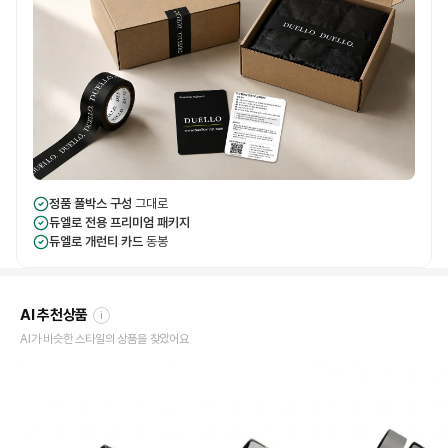
정품 풀박스 구성
그대로
듀엘로 전용 프리미엄 패키지
듀엘로 개런티 카드
동봉
AI 추천상품
i
AI가 비슷한 스타일의 상품을 찾았어요