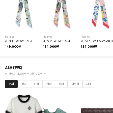
Hermes
Hermes
Hermes
에르메스 WOW 트윌리
에르메스 WOW 트윌리
149,000원
134,000원
134,000원
AI 추천코디
이 상품과 어울리는 코디를 찾았어요
전체
상의
신발
가방
하의
아우터
시계