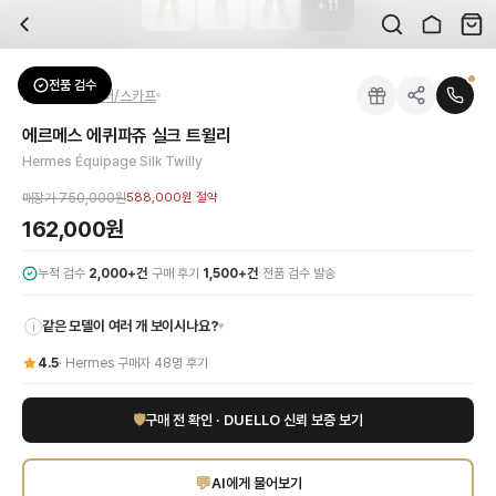
+
11
자주 묻는 질문
Hermes
에르메스 에퀴파쥬 실크 트윌리
배송은 얼마나 걸리나요?
브랜드:
Hermes
주문 후 평균 15~20일 소요되며, 전 상품 무료배송입니다. 해외에서 입고 후 국내
카테고리:
패션잡화
> 머플러/스카프
검수는 어떻게 진행되나요? 검수 사진을 받을 수 있나요?
성별:
여성
전품 검수
Hermes
머플러/스카프
전문 스태프가 실물 상품을 직접 확인한 후 검수 사진을 제공합니다. 가죽 재질, 로고
색상:
핑크
교환이나 반품이 가능한가요?
가격:
162,000
원
에르메스 에퀴파쥬 실크 트윌리
수령 후 7일 이내 신청하시면 상품 하자, 사이즈 불일치, 고객 변심 모두 교환·반품
에르메스의 독보적인 장인정신과 예술성이 깃든 에르메스 에퀴파쥬 실크 트윌리로 당신
Hermes Équipage Silk Twilly
쿠폰과 적립금을 함께 사용할 수 있나요?
Hermes
에르메스 에퀴파쥬 실크 트윌리
을 DUELLO에서 만나보세요. 고퀄리티 
네, 쿠폰과 적립금을 결제 시 함께 사용하실 수 있습니다. 적립금은 1,000원 이상
매장가
750,000원
588,000원
절약
162,000원
·
·
누적 검수
2,000+건
구매 후기
1,500+건
전품 검수 발송
같은 모델이 여러 개 보이시나요?
▾
i
4.5
·
Hermes
구매자
48
명 후기
🛡
구매 전 확인 · DUELLO 신뢰 보증 보기
💬
AI에게 물어보기