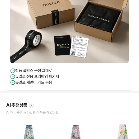
정품 풀박스 구성
그대로
듀엘로 전용 프리미엄 패키지
듀엘로 개런티 카드
동봉
AI 추천상품
i
AI가 비슷한 스타일의 상품을 찾았어요