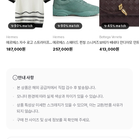
✨
90
% match
✨
90
% match
✨
45
% match
Hermes
Hermes
Bottega Veneta
에르메스 자수 로고 스트라이프 반팔 티셔츠
에르메스 스웨이드 펀칭 스니커즈
187,000원
257,000원
413,000원
안내 사항
본 상품은 해외 공급처에서 직접 검수 후 발송됩니다.
모니터 환경에 따라 실제 색상과 차이가 있을 수 있습니다.
상품 특성상 미세한 스크래치가 있을 수 있으며, 이는 교환/반품 사유가
되지 않습니다.
구매 전 사이즈 및 상세 정보를 꼭 확인해 주세요.