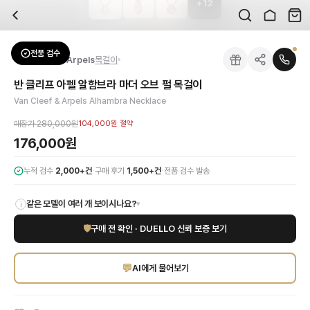
+
12
자주 묻는 질문
Van Cleef & Arpels
반 클리프 아펠 알함브라 마더 오브 펄 목걸이
배송은 얼마나 걸리나요?
브랜드:
Van Cleef & Arpels
주문 후 평균 15~20일 소요되며, 전 상품 무료배송입니다. 해외에서 입고 후 국내
카테고리:
패션잡화
> 목걸이
검수는 어떻게 진행되나요? 검수 사진을 받을 수 있나요?
성별:
여성
전품 검수
Van Cleef & Arpels
목걸이
전문 스태프가 실물 상품을 직접 확인한 후 검수 사진을 제공합니다. 가죽 재질, 로고
색상:
화이트
교환이나 반품이 가능한가요?
가격:
176,000
원
반 클리프 아펠 알함브라 마더 오브 펄 목걸이
수령 후 7일 이내 신청하시면 상품 하자, 사이즈 불일치, 고객 변심 모두 교환·반품
반 클리프 아펠의 아이코닉한 알함브라 컬렉션, 마더 오브 펄 목걸이로 당신의 일상
Van Cleef & Arpels Alhambra Necklace
쿠폰과 적립금을 함께 사용할 수 있나요?
Van Cleef & Arpels
반 클리프 아펠 알함브라 마더 오브 펄 목걸이
을 DUELLO
네, 쿠폰과 적립금을 결제 시 함께 사용하실 수 있습니다. 적립금은 1,000원 이상
매장가
280,000원
104,000원
절약
176,000원
·
·
누적 검수
2,000+건
구매 후기
1,500+건
전품 검수 발송
같은 모델이 여러 개 보이시나요?
▾
i
🛡
구매 전 확인 · DUELLO 신뢰 보증 보기
💬
AI에게 물어보기