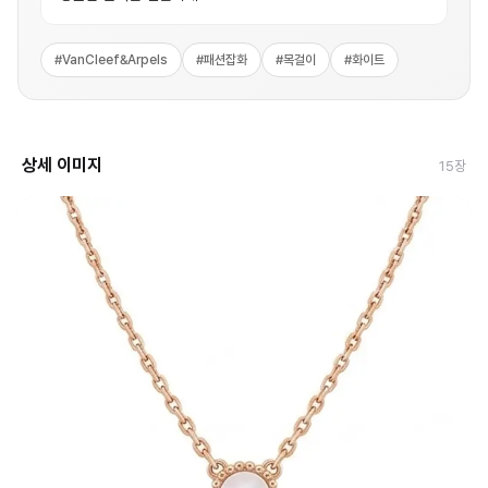
#
VanCleef&Arpels
#
패션잡화
#
목걸이
#
화이트
상세 이미지
15
장