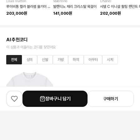
Louis Vuitton
Valentino
Chanel
루이비통 컬러 블라썸 올가미 목걸이
발렌티노 체리 크리스탈 목걸이
203,000원
141,000원
202,000원
AI 추천코디
이 상품과 어울리는 코디를 찾았어요
전체
상의
신발
가방
하의
아우터
시계
장바구니 담기
구매하기
✨
100
% match
✨
100
% match
✨
100
% match
Dior
Louis Vuitton
Celine
디올 보우 반팔 티셔츠
루이비통 LV 트레이너 스니커즈