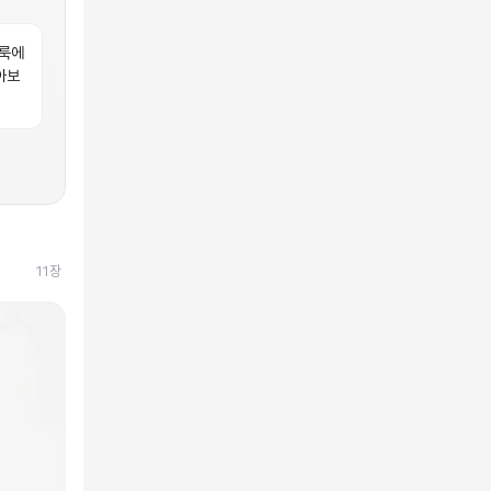
 룩에
아보
11
장