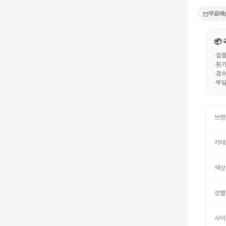
무료배
📦
·
검증
·
원가
·
검수
·
부담
브랜
카테
색상
성별
사이