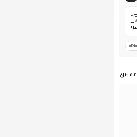
디올
도 
시고
#
Dio
상세 이