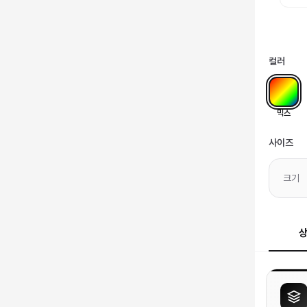
컬러
믹스
사이즈
크기