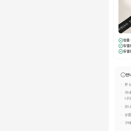
정품
듀엘
듀엘
안
본 
국내
니다
모니
상품
구매