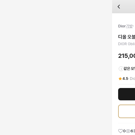
자주 묻는 질문
Dior
디올 오블리크 토트백 세트
배송은 얼마나 걸리나요?
브랜드:
Dior
주문 후 평균 15~20일 소요되며, 전 상품 무료배송입니다. 해외에서 입고 후 국내
카테고리:
국내배송
> 가방
검수는 어떻게 진행되나요? 검수 사진을 받을 수 있나요?
성별:
여성
Dior
가방
전문 스태프가 실물 상품을 직접 확인한 후 검수 사진을 제공합니다. 가죽 재질, 로고
색상:
믹스
교환이나 반품이 가능한가요?
가격:
215,000
원
디올 오
수령 후 7일 이내 신청하시면 상품 하자, 사이즈 불일치, 고객 변심 모두 교환·반품
디올 오블리크 토트백 세트로 스타일과 실용성을 동시에 경험하세요. 믹스 컬러로 
DIOR Obl
쿠폰과 적립금을 함께 사용할 수 있나요?
Dior
디올 오블리크 토트백 세트
을 DUELLO에서 만나보세요. 고퀄리티 하이엔드 
네, 쿠폰과 적립금을 결제 시 함께 사용하실 수 있습니다. 적립금은 1,000원 이상
215,
같은 모
i
4.5
·
Di
0
6