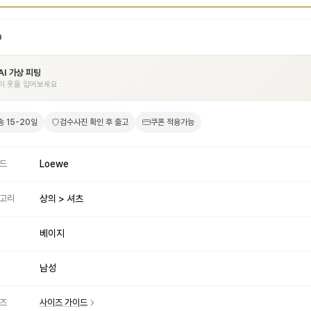
0
AI 가상 피팅
이 옷을 입어보세요
송
15-20일
검수사진 확인 후 출고
쿠폰 적용가능
드
Loewe
고리
상의 > 셔츠
베이지
남성
즈
사이즈 가이드