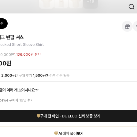
+
19
 검수를 거쳐 국내 택배(CJ대한통운)로 발송합니다.
검수
츠
 각인, 스티치 간격, 하드웨어 색상, 내부 마감을 확인하며, 상품당 평균 4~8장의
크 반팔 셔츠
이 가능합니다. 고객 변심 시 반품 배송비는 고객 부담이며, 상품 하자 시에는 무료입
스타일을 완성하세요. 섬세한 베이지 컬러 체크 패턴은 세련되면서도 편안한 무드를 
ecked Short Sleeve Shirt
증 상품. 무료배송.
부터 사용 가능합니다.
00,000원
1,136,000원
절약
000원
1:1 상담으로 체형에 맞는 사이즈를 안내받으실 수 있습니다.
·
·
수
2,000+건
구매 후기
1,500+건
전품 검수 발송
델이 여러 개 보이시나요?
▾
oewe
구매자
16
명 후기
🛡
구매 전 확인 · DUELLO 신뢰 보증 보기
💬
AI에게 물어보기