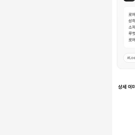
로에
성하
소재
루엣
로에
#
Lo
상세 이