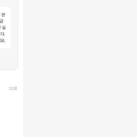
 완
급
 실
다.
요.
22
장