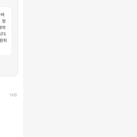
올여
 정
제작
니다.
 원피
19
장