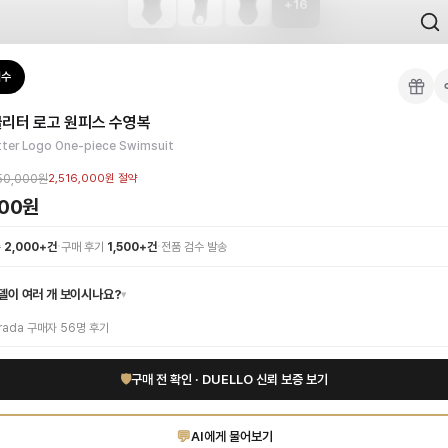
+
16
 검수를 거쳐 국내 택배(CJ대한통운)로 발송합니다.
검수
피스
 각인, 스티치 간격, 하드웨어 색상, 내부 마감을 확인하며, 상품당 평균 4~8장의
글리터 로고 원피스 수영복
이 가능합니다. 고객 변심 시 반품 배송비는 고객 부담이며, 상품 하자 시에는 무료입
올여름을 더욱 특별하게 만드세요. 시크한 블랙 컬러는 어떤 피부 톤에도 완벽하게 
tter Logo One-piece Swimsuit
하이엔드 인증 상품. 무료배송.
부터 사용 가능합니다.
50,000원
2,516,000원
절약
000원
1:1 상담으로 체형에 맞는 사이즈를 안내받으실 수 있습니다.
·
·
수
2,000+건
구매 후기
1,500+건
전품 검수 발송
델이 여러 개 보이시나요?
▾
rada
구매자
56
명 후기
🛡
구매 전 확인 · DUELLO 신뢰 보증 보기
💬
AI에게 물어보기