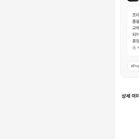
프라
름을
교하
되어
휴양
스 
#
Pr
상세 이