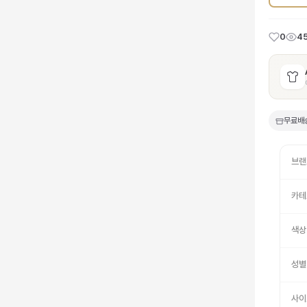
0
4
무료배
브랜
카테
색상
성별
사이