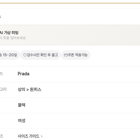
5
AI 가상 피팅
이 옷을 입어보세요
송
15-20일
검수사진 확인 후 출고
쿠폰 적용가능
드
Prada
고리
상의 > 원피스
블랙
여성
즈
사이즈 가이드