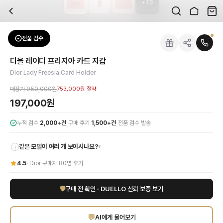
+
13
자주 묻는 질문
Dior
디올 레이디 프리지아 카드 지갑
배송은 얼마나 걸리나요?
브랜드:
Dior
주문 후 평균 15~20일 소요되며, 전 상품 무료배송입니다. 해외에서 입고 후 국내
카테고리:
패션잡화
> 지갑
검수는 어떻게 진행되나요? 검수 사진을 받을 수 있나요?
성별:
여성
전품 검수
Dior
지갑
전문 스태프가 실물 상품을 직접 확인한 후 검수 사진을 제공합니다. 가죽 재질, 로고
색상:
핑크
교환이나 반품이 가능한가요?
가격:
197,000
원
디올 레이디 프리지아 카드 지갑
수령 후 7일 이내 신청하시면 상품 하자, 사이즈 불일치, 고객 변심 모두 교환·반품
명품 디올의 시그니처 우아함이 담긴 레이디 프리지아 카드 지갑. 부드러운 핑크 
Dior Lady Freesia Card Holder
쿠폰과 적립금을 함께 사용할 수 있나요?
Dior
디올 레이디 프리지아 카드 지갑
을 DUELLO에서 만나보세요. 고퀄리티 하이
네, 쿠폰과 적립금을 결제 시 함께 사용하실 수 있습니다. 적립금은 1,000원 이상
매장가
950,000원
753,000원
절약
197,000원
·
·
누적 검수
2,000+건
구매 후기
1,500+건
전품 검수 발송
같은 모델이 여러 개 보이시나요?
▾
i
4.5
·
Dior
구매자
80
명 후기
🛡
구매 전 확인 · DUELLO 신뢰 보증 보기
💬
AI에게 물어보기