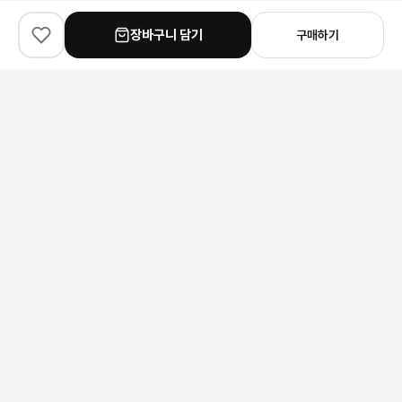
장바구니 담기
구매하기
✨
100
% match
✨
100
% match
✨
100
% match
Chanel
Chanel
Dior
샤넬 코코핸들 스몰 플랩백
샤넬 캡토 T 스트랩 플랫폼 힐
디올 로고 자수 니트 가디건
784,000원
236,000원
214,000원
안내 사항
본 상품은 해외 공급처에서 직접 검수 후 발송됩니다.
모니터 환경에 따라 실제 색상과 차이가 있을 수 있습니다.
상품 특성상 미세한 스크래치가 있을 수 있으며, 이는 교환/반품 사유가
되지 않습니다.
구매 전 사이즈 및 상세 정보를 꼭 확인해 주세요.