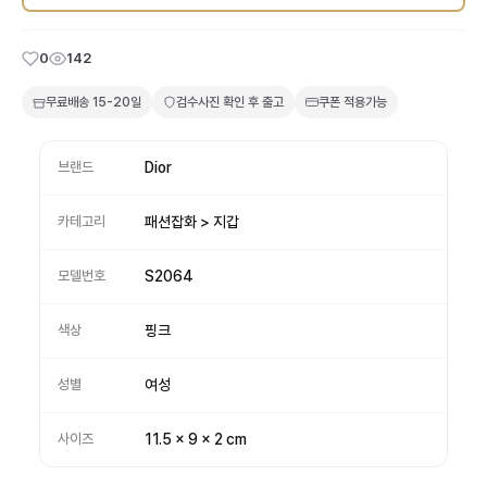
0
142
무료배송
15-20일
검수사진 확인 후 출고
쿠폰 적용가능
브랜드
Dior
카테고리
패션잡화 > 지갑
모델번호
S2064
색상
핑크
성별
여성
사이즈
11.5 x 9 x 2 cm