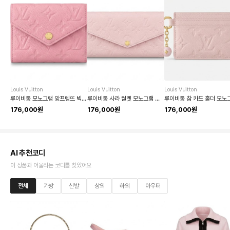
Louis Vuitton
Louis Vuitton
Louis Vuitton
루이비통 모노그램 앙프렝뜨 빅토린 월릿
루이비통 사라 월렛 모노그램 앙프렝뜨 가죽
176,000원
176,000원
176,000원
AI 추천코디
이 상품과 어울리는 코디를 찾았어요
전체
가방
신발
상의
하의
아우터