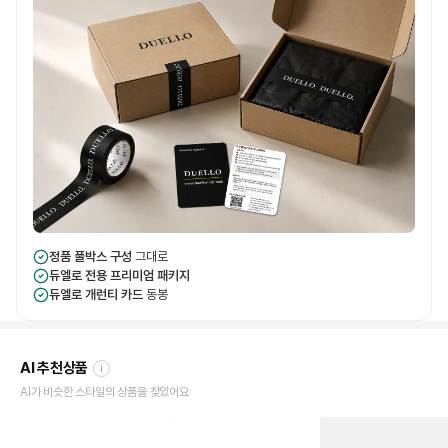
정품 풀박스 구성
그대로
듀엘로 전용 프리미엄 패키지
듀엘로 개런티 카드
동봉
AI 추천상품
i
AI가 비슷한 스타일의 상품을 찾았어요