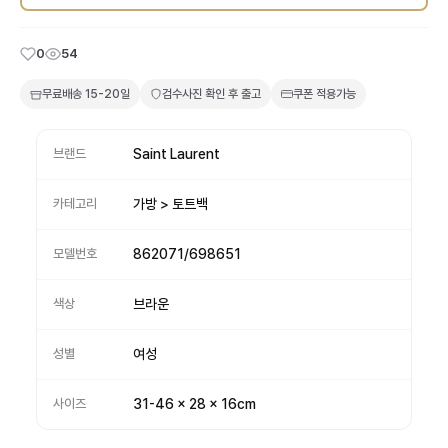
0
54
무료배송
15-20일
검수사진 확인 후 출고
쿠폰 적용가능
브랜드
Saint Laurent
카테고리
가방 > 토트백
모델번호
862071/698651
색상
브라운
성별
여성
사이즈
31-46 x 28 x 16cm