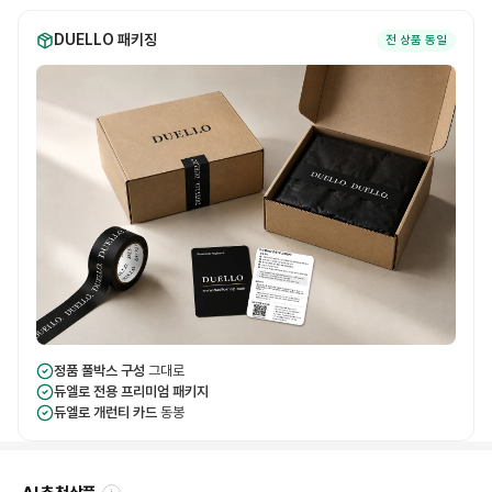
DUELLO 패키징
전 상품 동일
정품 풀박스 구성
그대로
듀엘로 전용 프리미엄 패키지
듀엘로 개런티 카드
동봉