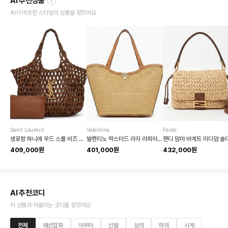
AI 추천상품
i
AI가 비슷한 스타일의 상품을 찾았어요
Saint Laurent
Valentino
Fendi
생로랑 파니에 우드 스몰 비즈 토트백 (탈착식 지퍼 파우치 포함)
발렌티노 락스터드 라지 라피아 토트백
펜디 맘마 바게트 미디엄 숄
409,000원
401,000원
432,000원
AI 추천코디
이 상품과 어울리는 코디를 찾았어요
전체
패션잡화
아우터
신발
상의
하의
시계