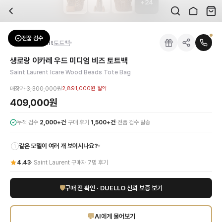
+
24
자주 묻는 질문
Saint Laurent
생로랑 이카레 우드 미디엄 비즈 토트백
배송은 얼마나 걸리나요?
브랜드:
Saint Laurent
주문 후 평균 15~20일 소요되며, 전 상품 무료배송입니다. 해외에서 입고 후 국내
카테고리:
가방
> 토트백
검수는 어떻게 진행되나요? 검수 사진을 받을 수 있나요?
성별:
여성
전품 검수
Saint Laurent
토트백
전문 스태프가 실물 상품을 직접 확인한 후 검수 사진을 제공합니다. 가죽 재질, 로고
색상:
브라운
교환이나 반품이 가능한가요?
가격:
409,000
원
생로랑 이카레 우드 미디엄 비즈 토트백
수령 후 7일 이내 신청하시면 상품 하자, 사이즈 불일치, 고객 변심 모두 교환·반품
세인트로랑의 아이코닉한 디자인과 장인정신이 돋보이는 이카르 미디엄 우드 비즈 토트
Saint Laurent Icare Wood Beads Tote Bag
쿠폰과 적립금을 함께 사용할 수 있나요?
Saint Laurent
생로랑 이카레 우드 미디엄 비즈 토트백
을 DUELLO에서 만나보세
네, 쿠폰과 적립금을 결제 시 함께 사용하실 수 있습니다. 적립금은 1,000원 이상
매장가
3,300,000원
2,891,000원
절약
409,000원
·
·
누적 검수
2,000+건
구매 후기
1,500+건
전품 검수 발송
같은 모델이 여러 개 보이시나요?
▾
i
4.43
·
Saint Laurent
구매자
7
명 후기
🛡
구매 전 확인 · DUELLO 신뢰 보증 보기
💬
AI에게 물어보기