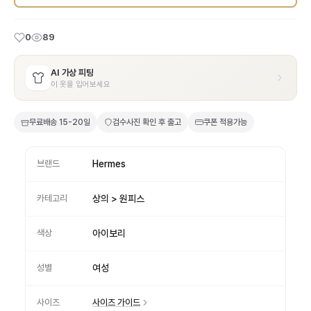
0
89
AI 가상 피팅
이 옷을 입어보세요
무료배송
15-20일
검수사진 확인 후 출고
쿠폰 적용가능
브랜드
Hermes
카테고리
상의 > 원피스
색상
아이보리
성별
여성
사이즈
사이즈 가이드