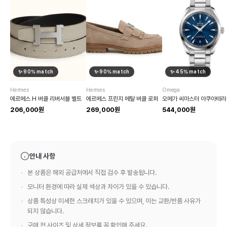
✨
90
% match
✨
90
% match
✨
45
% match
Hermes
Hermes
Omega
에르메스 H 버클 리버서블 벨트
에르메스 프린지 메탈 버클 로퍼
206,000원
269,000원
544,000원
안내 사항
본 상품은 해외 공급처에서 직접 검수 후 발송됩니다.
모니터 환경에 따라 실제 색상과 차이가 있을 수 있습니다.
상품 특성상 미세한 스크래치가 있을 수 있으며, 이는 교환/반품 사유가
되지 않습니다.
구매 전 사이즈 및 상세 정보를 꼭 확인해 주세요.