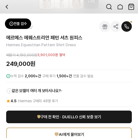
+
10
자주 묻는 질문
Hermes
에르메스 에퀘스트리안 패턴 셔츠 원피스
배송은 얼마나 걸리나요?
브랜드:
Hermes
주문 후 평균 15~20일 소요되며, 전 상품 무료배송입니다. 해외에서 입고 후 국내
카테고리:
상의
> 원피스
검수는 어떻게 진행되나요? 검수 사진을 받을 수 있나요?
성별:
여성
전품 검수
Hermes
원피스
전문 스태프가 실물 상품을 직접 확인한 후 검수 사진을 제공합니다. 가죽 재질, 로고
색상:
아이보리
교환이나 반품이 가능한가요?
가격:
249,000
원
에르메스 에퀘스트리안 패턴 셔츠 원피스
수령 후 7일 이내 신청하시면 상품 하자, 사이즈 불일치, 고객 변심 모두 교환·반품
세련된 우아함의 정수, 에르메스 에퀘스트리안 패턴 셔츠 원피스를 만나보세요. 에
Hermes Equestrian Pattern Shirt Dress
쿠폰과 적립금을 함께 사용할 수 있나요?
Hermes
에르메스 에퀘스트리안 패턴 셔츠 원피스
을 DUELLO에서 만나보세요. 
네, 쿠폰과 적립금을 결제 시 함께 사용하실 수 있습니다. 적립금은 1,000원 이상
매장가
4,150,000원
3,901,000원
절약
사이즈는 어떻게 선택하나요?
249,000원
상품 상세의 사이즈 정보를 참고해 선택하시고, 사이즈 선택이 어려우시면 카카오톡 
·
·
누적 검수
2,000+건
구매 후기
1,500+건
전품 검수 발송
같은 모델이 여러 개 보이시나요?
▾
i
4.5
·
Hermes
구매자
48
명 후기
🛡
구매 전 확인 · DUELLO 신뢰 보증 보기
💬
AI에게 물어보기