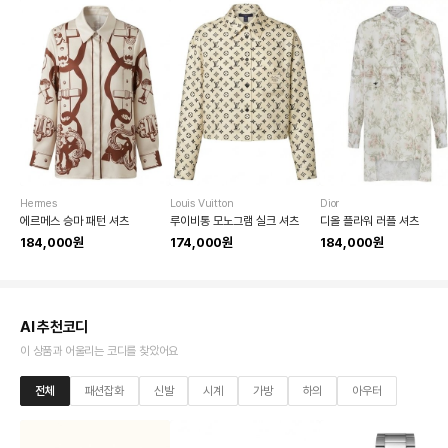
Hermes
Louis Vuitton
Dior
에르메스 승마 패턴 셔츠
루이비통 모노그램 실크 셔츠
디올 플라워 러플 셔츠
184,000원
174,000원
184,000원
AI 추천코디
이 상품과 어울리는 코디를 찾았어요
전체
패션잡화
신발
시계
가방
하의
아우터