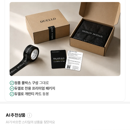
정품 풀박스 구성
그대로
듀엘로 전용 프리미엄 패키지
듀엘로 개런티 카드
동봉
AI 추천상품
i
AI가 비슷한 스타일의 상품을 찾았어요