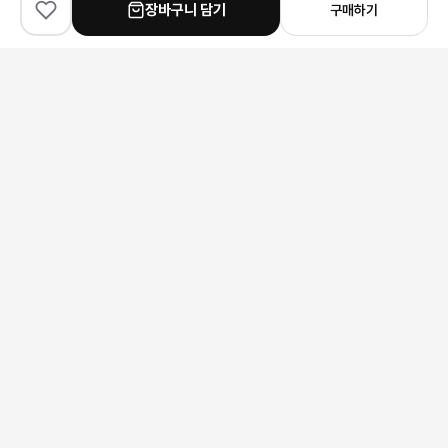
장바구니 담기
구매하기
✨
100
% match
✨
90
% match
✨
90
% match
Bottega Veneta
Chanel
Thom Browne
보테가 베네타 아르코 미니 이스트-웨스트 토트백
샤넬 체인 스퀘어토 샌들
톰브라운 랍스터 울 니트
414,000원
231,000원
249,000원
안내 사항
본 상품은 해외 공급처에서 직접 검수 후 발송됩니다.
모니터 환경에 따라 실제 색상과 차이가 있을 수 있습니다.
상품 특성상 미세한 스크래치가 있을 수 있으며, 이는 교환/반품 사유가
되지 않습니다.
구매 전 사이즈 및 상세 정보를 꼭 확인해 주세요.