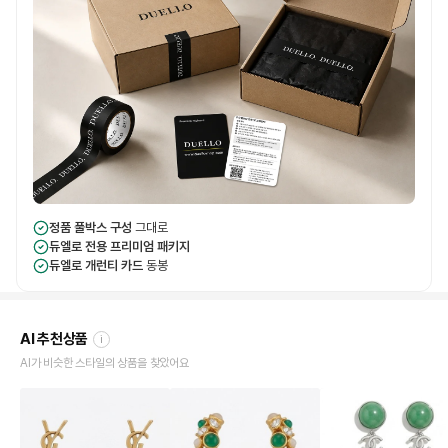
정품 풀박스 구성
그대로
듀엘로 전용 프리미엄 패키지
듀엘로 개런티 카드
동봉
AI 추천상품
i
AI가 비슷한 스타일의 상품을 찾았어요