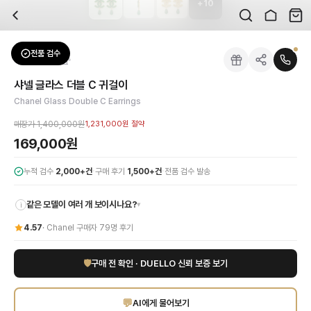
+
10
자주 묻는 질문
Chanel
샤넬 글라스 더블 C 귀걸이
배송은 얼마나 걸리나요?
브랜드:
Chanel
주문 후 평균 15~20일 소요되며, 전 상품 무료배송입니다. 해외에서 입고 후 국내
카테고리:
패션잡화
> 귀걸이
검수는 어떻게 진행되나요? 검수 사진을 받을 수 있나요?
성별:
여성
전품 검수
Chanel
귀걸이
전문 스태프가 실물 상품을 직접 확인한 후 검수 사진을 제공합니다. 가죽 재질, 로고
색상:
그린
교환이나 반품이 가능한가요?
가격:
169,000
원
샤넬 글라스 더블 C 귀걸이
수령 후 7일 이내 신청하시면 상품 하자, 사이즈 불일치, 고객 변심 모두 교환·반품
샤넬 글라스 더블 C 귀걸이로 당신의 룩에 우아하고 독보적인 매력을 더하세요. 
Chanel Glass Double C Earrings
쿠폰과 적립금을 함께 사용할 수 있나요?
Chanel
샤넬 글라스 더블 C 귀걸이
을 DUELLO에서 만나보세요. 고퀄리티 하이엔
네, 쿠폰과 적립금을 결제 시 함께 사용하실 수 있습니다. 적립금은 1,000원 이상
매장가
1,400,000원
1,231,000원
절약
169,000원
·
·
누적 검수
2,000+건
구매 후기
1,500+건
전품 검수 발송
같은 모델이 여러 개 보이시나요?
▾
i
4.57
·
Chanel
구매자
79
명 후기
🛡
구매 전 확인 · DUELLO 신뢰 보증 보기
💬
AI에게 물어보기