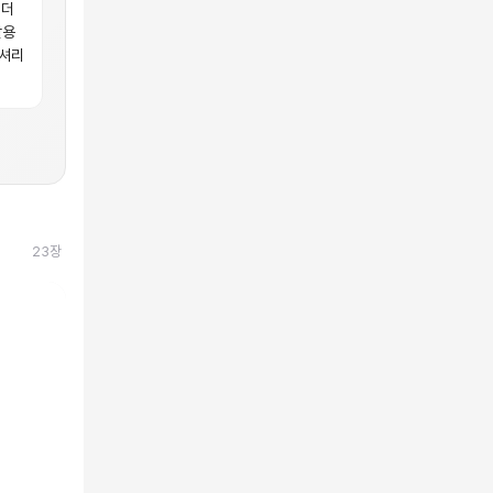
 더
활용
럭셔리
23
장