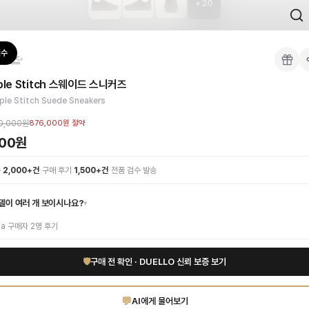
+
20
 검수를 거쳐 국내 택배(CJ대한통운)로 발송합니다.
검수
니커즈
 각인, 스티치 간격, 하드웨어 색상, 내부 마감을 확인하며, 상품당 평균 4~8장의
ple Stitch 스웨이드 스니커즈
이 가능합니다. 고객 변심 시 반품 배송비는 고객 부담이며, 상품 하자 시에는 무료입
 현대적인 감각이 완벽하게 조화를 이룬 남성 신발입니다. 부드러운 카키 스웨이드 소재
ple Stitch Suede Sneakers
리티 하이엔드 인증 상품. 무료배송.
부터 사용 가능합니다.
00,000원
876,000원
절약
000원
를 참고하시고, 궁금하신 경우 카카오톡 1:1 상담으로 문의해 주세요.
·
·
수
2,000+건
구매 후기
1,500+건
전품 검수 발송
델이 여러 개 보이시나요?
▾
na
구매자
2
명 후기
🛡
구매 전 확인 · DUELLO 신뢰 보증 보기
💬
AI에게 물어보기