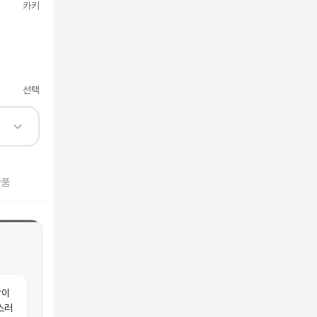
카키
선택
반품
각이
스러