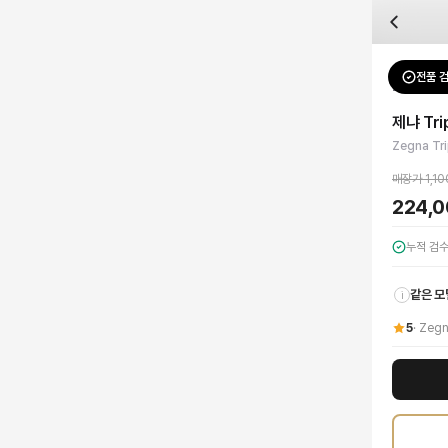
자주 묻는 질문
Zegna
제냐 Triple Stitch 스웨이드 스니커즈
배송은 얼마나 걸리나요?
브랜드:
Zegna
주문 후 평균 15~20일 소요되며, 전 상품 무료배송입니다. 해외에서 입고 후 국내
카테고리:
신발
> 스니커즈
검수는 어떻게 진행되나요? 검수 사진을 받을 수 있나요?
성별:
남성
전품 
Zegna
스
전문 스태프가 실물 상품을 직접 확인한 후 검수 사진을 제공합니다. 가죽 재질, 로고
색상:
카키
교환이나 반품이 가능한가요?
가격:
224,000
원
제냐 Tri
수령 후 7일 이내 신청하시면 상품 하자, 사이즈 불일치, 고객 변심 모두 교환·반품
제냐(Zegna) Triple Stitch 스웨이드 스니커즈는 이탈리아 장인 정신과
Zegna Tri
쿠폰과 적립금을 함께 사용할 수 있나요?
Zegna
제냐 Triple Stitch 스웨이드 스니커즈
을 DUELLO에서 만나보세요. 고퀄
네, 쿠폰과 적립금을 결제 시 함께 사용하실 수 있습니다. 적립금은 1,000원 이상
매장가
1,1
신발은 정사이즈인가요?
224,
대부분 정사이즈로 제작되나 모델에 따라 차이가 있을 수 있습니다. mm 기준 사이즈
누적 검
같은 모
i
5
·
Zeg