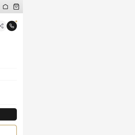
 검수 사진을 받아보실 수 있습니다.
니다.
로 제작되어 고급스러운 질감과 뛰어난 착용감을 선사하며, 시그니처 Triple St