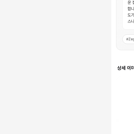
운 
합니
도가
스니
#
Ze
상세 이