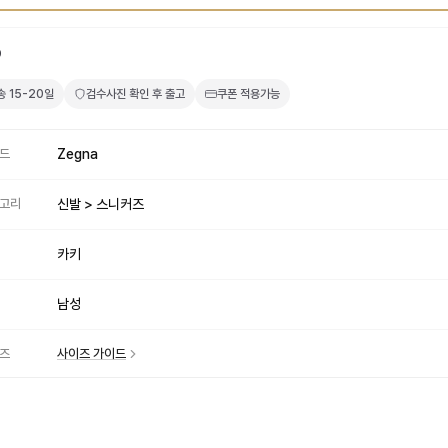
9
송
15-20일
검수사진 확인 후 출고
쿠폰 적용가능
드
Zegna
고리
신발 > 스니커즈
카키
남성
즈
사이즈 가이드