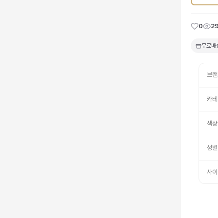
0
2
무료배
브랜
카테
색상
성별
사이