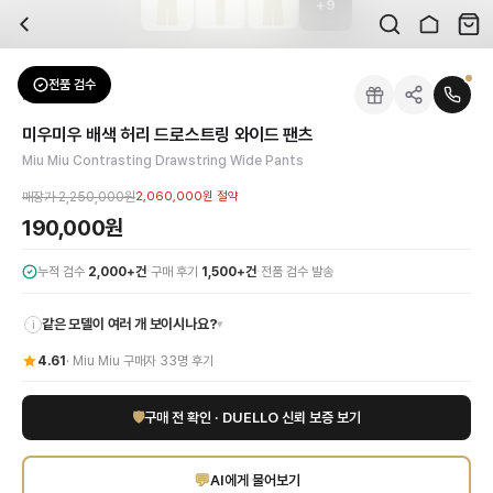
+
9
자주 묻는 질문
Miu Miu
미우미우 배색 허리 드로스트링 와이드 팬츠
배송은 얼마나 걸리나요?
브랜드:
Miu Miu
주문 후 평균 15~20일 소요되며, 전 상품 무료배송입니다. 해외에서 입고 후 국내
카테고리:
하의
> 팬츠
검수는 어떻게 진행되나요? 검수 사진을 받을 수 있나요?
성별:
여성
전품 검수
Miu Miu
팬츠
전문 스태프가 실물 상품을 직접 확인한 후 검수 사진을 제공합니다. 가죽 재질, 로고
색상:
라이트그린
교환이나 반품이 가능한가요?
가격:
190,000
원
미우미우 배색 허리 드로스트링 와이드 팬츠
수령 후 7일 이내 신청하시면 상품 하자, 사이즈 불일치, 고객 변심 모두 교환·반품
미우미우(Miu Miu)의 독창적인 감각이 돋보이는 배색 허리 드로스트링 와이드
Miu Miu Contrasting Drawstring Wide Pants
쿠폰과 적립금을 함께 사용할 수 있나요?
Miu Miu
미우미우 배색 허리 드로스트링 와이드 팬츠
을 DUELLO에서 만나보세요
네, 쿠폰과 적립금을 결제 시 함께 사용하실 수 있습니다. 적립금은 1,000원 이상
매장가
2,250,000원
2,060,000원
절약
사이즈는 어떻게 선택하나요?
190,000원
상품 상세의 사이즈 정보를 참고해 선택하시고, 사이즈 선택이 어려우시면 카카오톡 
·
·
누적 검수
2,000+건
구매 후기
1,500+건
전품 검수 발송
같은 모델이 여러 개 보이시나요?
▾
i
4.61
·
Miu Miu
구매자
33
명 후기
🛡
구매 전 확인 · DUELLO 신뢰 보증 보기
💬
AI에게 물어보기