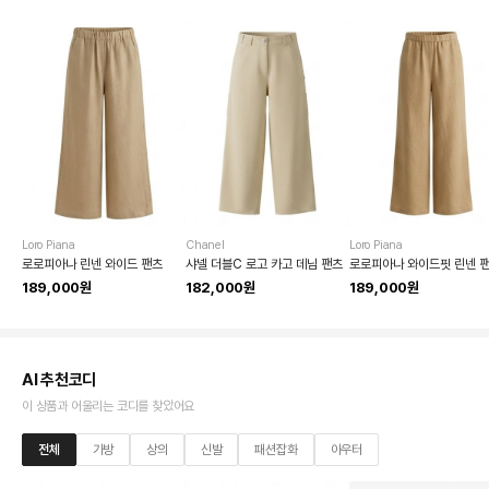
Loro Piana
Chanel
Loro Piana
로로피아나 린넨 와이드 팬츠
샤넬 더블C 로고 카고 데님 팬츠
로로피아나 와이드핏 린넨 
189,000원
182,000원
189,000원
AI 추천코디
이 상품과 어울리는 코디를 찾았어요
전체
가방
상의
신발
패션잡화
아우터