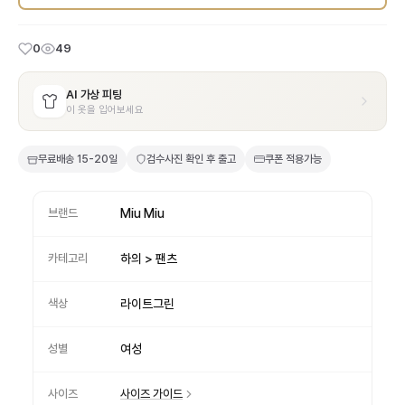
0
49
AI 가상 피팅
이 옷을 입어보세요
무료배송
15-20일
검수사진 확인 후 출고
쿠폰 적용가능
브랜드
Miu Miu
카테고리
하의 > 팬츠
색상
라이트그린
성별
여성
사이즈
사이즈 가이드