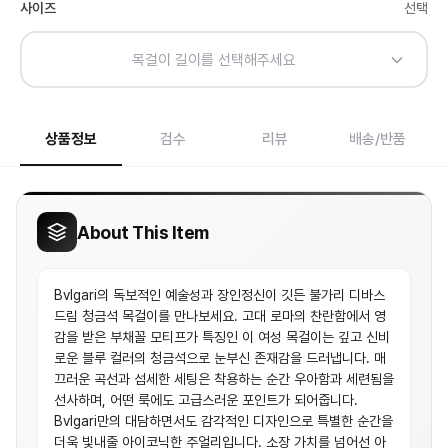
사이즈
선택
목걸이 길이를 선택해주세요
상품정보
검수
리뷰
배송/반품
About This Item
Bvlgari의 독보적인 예술성과 장인정신이 깃든 불가리 디바스
드림 청금석 목걸이를 만나보세요. 고대 로마의 찬란함에서 영
감을 받은 부채꼴 모티프가 특징인 이 여성 목걸이는 깊고 신비
로운 블루 컬러의 청금석으로 눈부신 존재감을 드러냅니다. 매
끄러운 곡선과 섬세한 세팅은 착용하는 순간 우아함과 세련됨을
선사하며, 어떤 룩에도 고급스러운 포인트가 되어줍니다.
Bvlgari만의 대담하면서도 감각적인 디자인으로 특별한 순간을
더욱 빛내줄 아이코닉한 주얼리입니다. 소장 가치를 넘어선 아