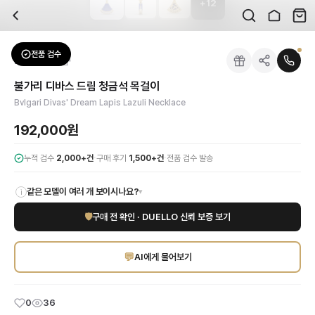
+
12
자주 묻는 질문
Bvlgari
불가리 디바스 드림 청금석 목걸이
배송은 얼마나 걸리나요?
브랜드:
Bvlgari
주문 후 평균 15~20일 소요되며, 전 상품 무료배송입니다. 해외에서 입고 후 국내
카테고리:
패션잡화
> 목걸이
검수는 어떻게 진행되나요? 검수 사진을 받을 수 있나요?
성별:
여성
전품 검수
Bvlgari
목걸이
전문 스태프가 실물 상품을 직접 확인한 후 검수 사진을 제공합니다. 가죽 재질, 로고
색상:
블루
교환이나 반품이 가능한가요?
가격:
192,000
원
불가리 디바스 드림 청금석 목걸이
수령 후 7일 이내 신청하시면 상품 하자, 사이즈 불일치, 고객 변심 모두 교환·반품
Bvlgari의 독보적인 예술성과 장인정신이 깃든 불가리 디바스 드림 청금석 목걸
Bvlgari Divas' Dream Lapis Lazuli Necklace
쿠폰과 적립금을 함께 사용할 수 있나요?
Bvlgari
불가리 디바스 드림 청금석 목걸이
을 DUELLO에서 만나보세요. 고퀄리티
네, 쿠폰과 적립금을 결제 시 함께 사용하실 수 있습니다. 적립금은 1,000원 이상
192,000원
·
·
누적 검수
2,000+건
구매 후기
1,500+건
전품 검수 발송
같은 모델이 여러 개 보이시나요?
▾
i
🛡
구매 전 확인 · DUELLO 신뢰 보증 보기
💬
AI에게 물어보기
0
36