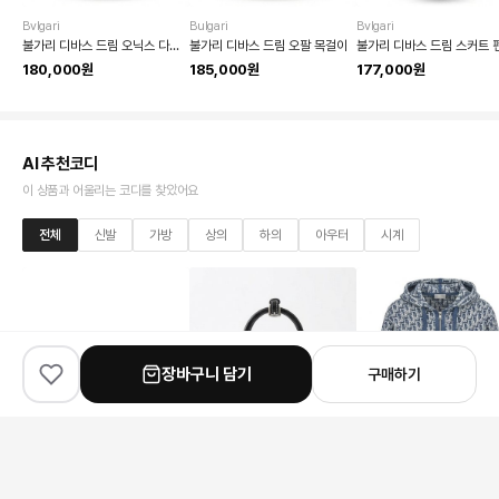
Bvlgari
Bulgari
Bvlgari
불가리 디바스 드림 오닉스 다이아몬드 목걸이
불가리 디바스 드림 오팔 목걸이
180,000원
185,000원
177,000원
AI 추천코디
이 상품과 어울리는 코디를 찾았어요
전체
신발
가방
상의
하의
아우터
시계
장바구니 담기
구매하기
✨
100
% match
✨
100
% match
✨
100
% match
Hermes
Prada
Dior