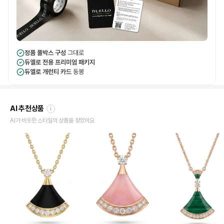
정품 풀박스 구성
그대로
듀엘로 전용 프리미엄 패키지
듀엘로 개런티 카드
동봉
AI 추천상품
i
AI가 비슷한 스타일의 상품을 찾았어요