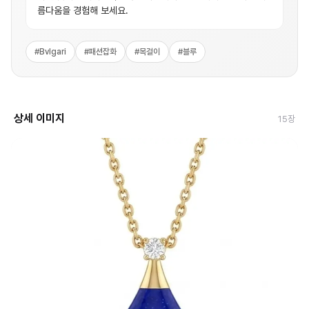
름다움을 경험해 보세요.
#
Bvlgari
#
패션잡화
#
목걸이
#
블루
상세 이미지
15
장