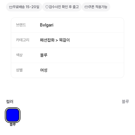
무료배송
15-20일
검수사진 확인 후 출고
쿠폰 적용가능
브랜드
Bvlgari
카테고리
패션잡화 > 목걸이
색상
블루
성별
여성
컬러
블루
블루