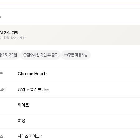
3
AI 가상 피팅
이 옷을 입어보세요
송
15-20일
검수사진 확인 후 출고
쿠폰 적용가능
드
Chrome Hearts
고리
상의 > 슬리브리스
화이트
여성
즈
사이즈 가이드