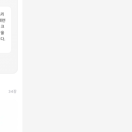
트리
세련
 크
감을
다.
34
장