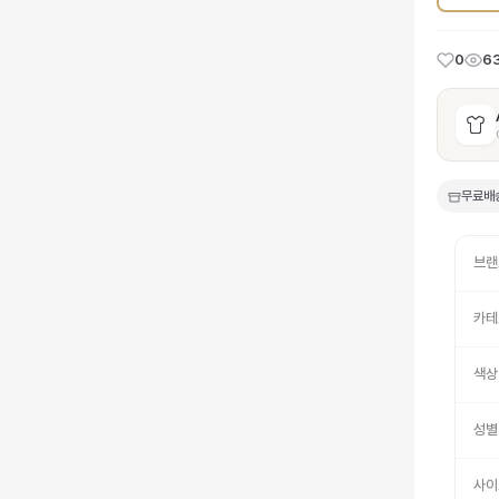
0
6
무료배
브랜
카테
색상
성별
사이