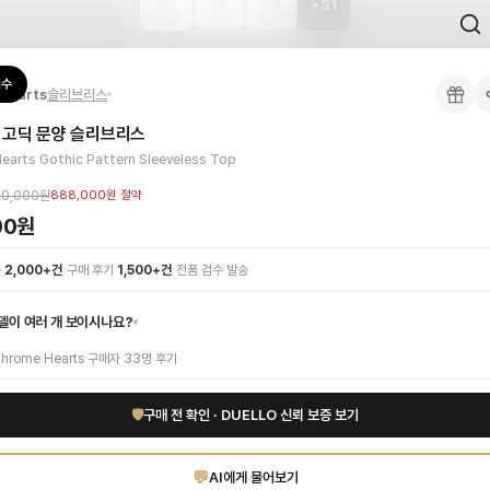
+
31
 검수를 거쳐 국내 택배(CJ대한통운)로 발송합니다.
검수
Hearts
슬리브리스
 각인, 스티치 간격, 하드웨어 색상, 내부 마감을 확인하며, 상품당 평균 4~8장의
 고딕 문양 슬리브리스
이 가능합니다. 고객 변심 시 반품 배송비는 고객 부담이며, 상품 하자 시에는 무료입
스트리트 패션을 완성해보세요. 최고급 면 소재가 선사하는 부드러운 착용감과 슬림
earts Gothic Pattern Sleeveless Top
고퀄리티 하이엔드 인증 상품. 무료배송.
부터 사용 가능합니다.
00,000원
888,000원
절약
00원
1:1 상담으로 체형에 맞는 사이즈를 안내받으실 수 있습니다.
·
·
수
2,000+건
구매 후기
1,500+건
전품 검수 발송
델이 여러 개 보이시나요?
▾
hrome Hearts
구매자
33
명 후기
🛡
구매 전 확인 · DUELLO 신뢰 보증 보기
💬
AI에게 물어보기