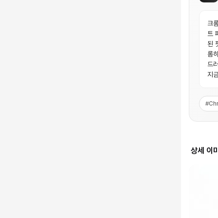
크롬
트 
된 
롬하
드러
지금
#
Ch
상세 이