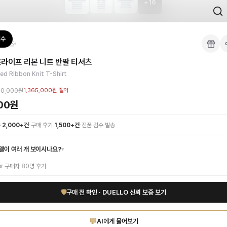
+
16
 검수를 거쳐 국내 택배(CJ대한통운)로 발송합니다.
검수
티셔츠
 각인, 스티치 간격, 하드웨어 색상, 내부 마감을 확인하며, 상품당 평균 4~8장의
트라이프 리본 니트 반팔 티셔츠
이 가능합니다. 고객 변심 시 반품 배송비는 고객 부담이며, 상품 하자 시에는 무료입
츠를 소개합니다. 부드러운 화이트 컬러의 고급 니트 소재는 피부에 닿는 순간 최상
ped Ribbon Knit T-Shirt
티 하이엔드 인증 상품. 무료배송.
부터 사용 가능합니다.
00,000원
1,365,000원
절약
000원
1:1 상담으로 체형에 맞는 사이즈를 안내받으실 수 있습니다.
·
·
수
2,000+건
구매 후기
1,500+건
전품 검수 발송
델이 여러 개 보이시나요?
▾
or
구매자
80
명 후기
🛡
구매 전 확인 · DUELLO 신뢰 보증 보기
💬
AI에게 물어보기