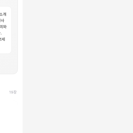
 소개
선사
하의와
.
보세
19
장