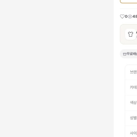
0
4
무료배
브랜
카테
색상
성별
사이