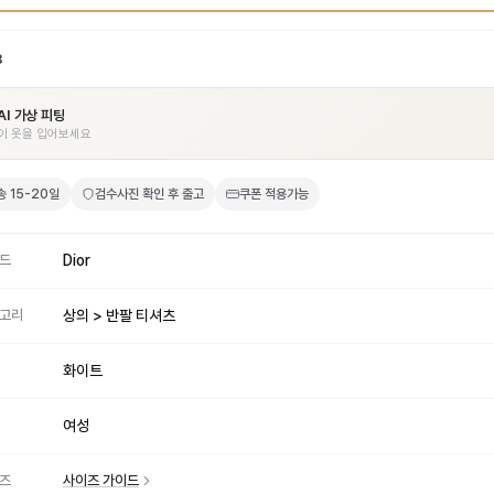
8
AI 가상 피팅
이 옷을 입어보세요
송
15-20일
검수사진 확인 후 출고
쿠폰 적용가능
드
Dior
고리
상의 > 반팔 티셔츠
화이트
여성
즈
사이즈 가이드