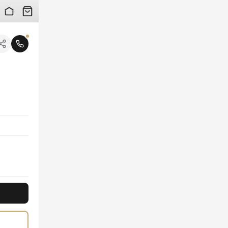
 검수 사진을 받아보실 수 있습니다.
니다.
의 편안함을 선사하며, 섬세한 스트라이프 리본 디테일이 독보적인 여성스러운 매력을