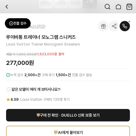
+
19
자주 묻는 질문
Louis Vuitton
루이비통 트레이너 모노그램 스니커즈
배송은 얼마나 걸리나요?
브랜드:
Louis Vuitton
주문 후 평균 15~20일 소요되며, 전 상품 무료배송입니다. 해외에서 입고 후 국내
카테고리:
신발
> 스니커즈
검수는 어떻게 진행되나요? 검수 사진을 받을 수 있나요?
성별:
남성
전품 검수
Louis Vuitton
스니커즈
전문 스태프가 실물 상품을 직접 확인한 후 검수 사진을 제공합니다. 가죽 재질, 로고
색상:
그레이
교환이나 반품이 가능한가요?
가격:
277,000
원
루이비통 트레이너 모노그램 스니커즈
수령 후 7일 이내 신청하시면 상품 하자, 사이즈 불일치, 고객 변심 모두 교환·반품
루이비통의 아이코닉한 헤리티지와 현대적인 감각이 완벽하게 조화된 루이비통 트레이
Louis Vuitton Trainer Monogram Sneakers
쿠폰과 적립금을 함께 사용할 수 있나요?
Louis Vuitton
루이비통 트레이너 모노그램 스니커즈
을 DUELLO에서 만나보세요
네, 쿠폰과 적립금을 결제 시 함께 사용하실 수 있습니다. 적립금은 1,000원 이상
매장가
1,900,000원
1,623,000원
절약
신발은 정사이즈인가요?
277,000원
대부분 정사이즈로 제작되나 모델에 따라 차이가 있을 수 있습니다. mm 기준 사이즈
·
·
누적 검수
2,000+건
구매 후기
1,500+건
전품 검수 발송
같은 모델이 여러 개 보이시나요?
▾
i
4.59
·
Louis Vuitton
구매자
135
명 후기
🛡
구매 전 확인 · DUELLO 신뢰 보증 보기
💬
AI에게 물어보기