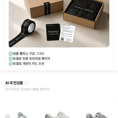
정품 풀박스 구성
그대로
듀엘로 전용 프리미엄 패키지
듀엘로 개런티 카드
동봉
AI 추천상품
i
AI가 비슷한 스타일의 상품을 찾았어요