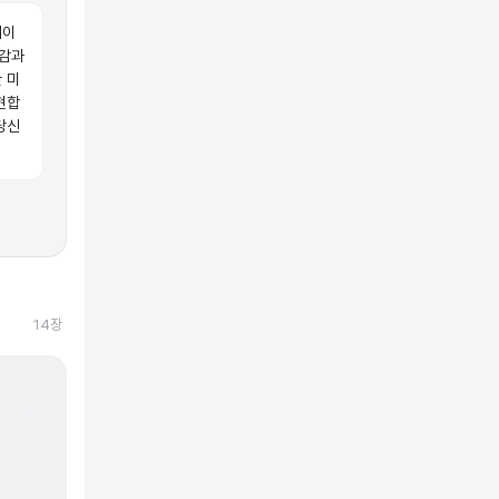
네이
질감과
 미
현합
당신
14
장