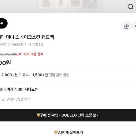
+
11
 검수를 거쳐 국내 택배(CJ대한통운)로 발송합니다.
검수
백
 각인, 스티치 간격, 하드웨어 색상, 내부 마감을 확인하며, 상품당 평균 4~8장의
이디 미니 스네이크스킨 핸드백
이 가능합니다. 고객 변심 시 반품 배송비는 고객 부담이며, 상품 하자 시에는 무료입
스네이크스킨 핸드백을 만나보세요. 고급스러운 브라운 스네이크스킨이 선사하는 독보
 Mini Snakeskin Handbag
 하이엔드 인증 상품. 무료배송.
부터 사용 가능합니다.
00,000원
4,399,000원
절약
000원
·
·
수
2,000+건
구매 후기
1,500+건
전품 검수 발송
델이 여러 개 보이시나요?
▾
ior
구매자
79
명 후기
🛡
구매 전 확인 · DUELLO 신뢰 보증 보기
💬
AI에게 물어보기