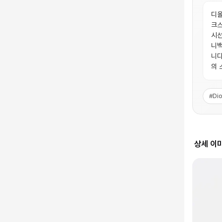
디올
크스
시선
니백
니다
의 
#
Dio
상세 이