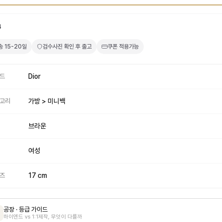
4
송
15-20일
검수사진 확인 후 출고
쿠폰 적용가능
드
Dior
고리
가방 > 미니백
브라운
여성
즈
17 cm
공장 · 등급 가이드
하이엔드 vs 1:1제작, 무엇이 다를까