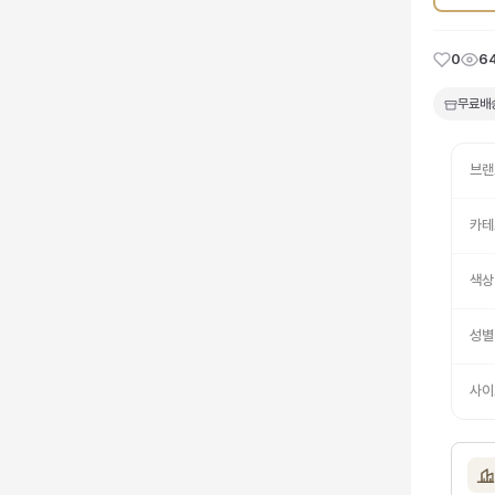
0
6
무료배
브랜
카테
색상
성별
사이