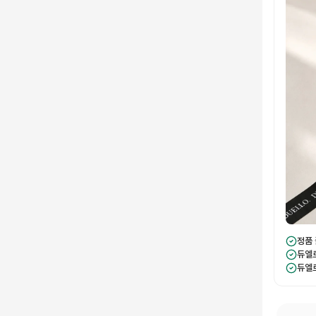
정품
듀엘
듀엘