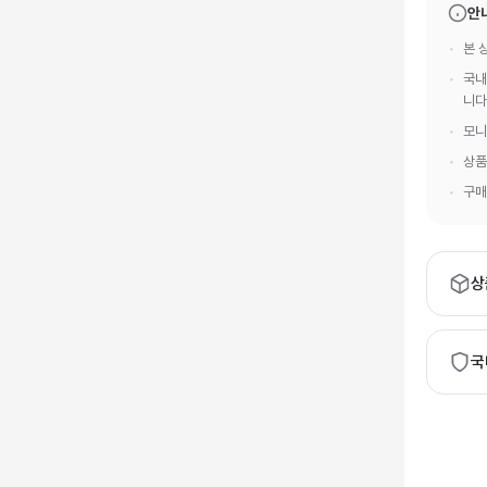
안
본 
국내
니다
모니
상품
구매
상
브
모
국
하
권
발