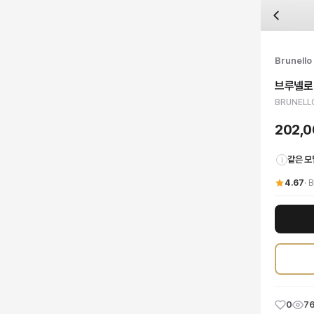
자주 묻는 질문
Brunello Cucinelli
브루넬로 쿠치넬리 프레셔스 테크노 로우탑 스니커즈
배송은 얼마나 걸리나요?
브랜드:
Brunello Cucinelli
주문 후 평균 15~20일 소요되며, 전 상품 무료배송입니다. 해외에서 입고 후 국내
카테고리:
국내배송
> 신발
검수는 어떻게 진행되나요? 검수 사진을 받을 수 있나요?
성별:
남성
Brunello 
전문 스태프가 실물 상품을 직접 확인한 후 검수 사진을 제공합니다. 가죽 재질, 로고
색상:
화이트
교환이나 반품이 가능한가요?
가격:
202,000
원
브루넬로
수령 후 7일 이내 신청하시면 상품 하자, 사이즈 불일치, 고객 변심 모두 교환·반품
Brunello Cucinelli
브루넬로 쿠치넬리 프레셔스 테크노 로우탑 스니커즈
을 DUE
BRUNELLO
쿠폰과 적립금을 함께 사용할 수 있나요?
네, 쿠폰과 적립금을 결제 시 함께 사용하실 수 있습니다. 적립금은 1,000원 이상
202,
같은 모
i
4.67
·
B
0
7