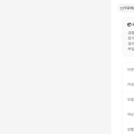
무료배
📦
·
검증
·
원가
·
검수
·
부담
브랜
카테
모델
색상
성별