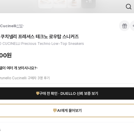
+
11
 검수를 거쳐 국내 택배(CJ대한통운)로 발송합니다.
Cucinelli
신발
 각인, 스티치 간격, 하드웨어 색상, 내부 마감을 확인하며, 상품당 평균 4~8장의
 쿠치넬리 프레셔스 테크노 로우탑 스니커즈
이 가능합니다. 고객 변심 시 반품 배송비는 고객 부담이며, 상품 하자 시에는 무료입
LLO에서 만나보세요. 고퀄리티 하이엔드 인증 상품. 무료배송.
 CUCINELLI Precious Techno Low-Top Sneakers
부터 사용 가능합니다.
000원
델이 여러 개 보이시나요?
▾
runello Cucinelli
구매자
3
명 후기
🛡
구매 전 확인 · DUELLO 신뢰 보증 보기
💬
AI에게 물어보기
6