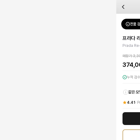
자주 묻는 질문
Prada
프라다 리나일론 숄더백
배송은 얼마나 걸리나요?
브랜드:
Prada
주문 후 평균 15~20일 소요되며, 전 상품 무료배송입니다. 해외에서 입고 후 국내
카테고리:
가방
> 크로스백
검수는 어떻게 진행되나요? 검수 사진을 받을 수 있나요?
성별:
남성
전품 
Prada
크
전문 스태프가 실물 상품을 직접 확인한 후 검수 사진을 제공합니다. 가죽 재질, 로고
색상:
블랙
교환이나 반품이 가능한가요?
가격:
374,000
원
프라다 
수령 후 7일 이내 신청하시면 상품 하자, 사이즈 불일치, 고객 변심 모두 교환·반품
프라다의 혁신적인 정신과 지속가능성을 담은 **프라다 리나일론 숄더백**을 만나보
Prada Re
쿠폰과 적립금을 함께 사용할 수 있나요?
Prada
프라다 리나일론 숄더백
을 DUELLO에서 만나보세요. 고퀄리티 하이엔드 인
네, 쿠폰과 적립금을 결제 시 함께 사용하실 수 있습니다. 적립금은 1,000원 이상
매장가
3,3
374,
누적 검
같은 모
i
4.41
·
P