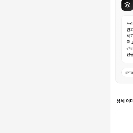
프라
견고
하고
글 
간까
션을
#
Pr
상세 이