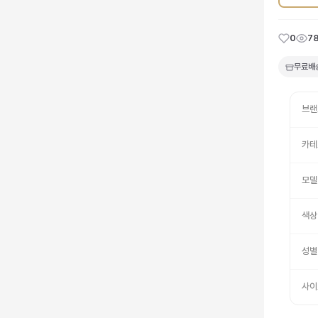
0
7
무료배
브랜
카테
모델
색상
성별
사이