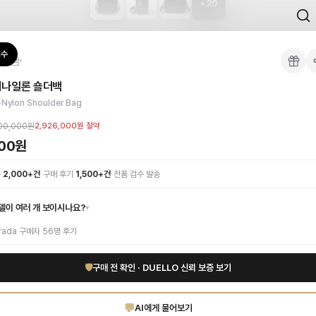
+
20
 검수를 거쳐 국내 택배(CJ대한통운)로 발송합니다.
검수
로스백
 각인, 스티치 간격, 하드웨어 색상, 내부 마감을 확인하며, 상품당 평균 4~8장의
리나일론 숄더백
이 가능합니다. 고객 변심 시 반품 배송비는 고객 부담이며, 상품 하자 시에는 무료입
세요. 견고하고 환경 친화적인 리나일론 소재로 제작된 이 **남성**용 **블랙 
-Nylon Shoulder Bag
증 상품. 무료배송.
부터 사용 가능합니다.
00,000원
2,926,000원
절약
000원
·
·
수
2,000+건
구매 후기
1,500+건
전품 검수 발송
델이 여러 개 보이시나요?
▾
rada
구매자
56
명 후기
🛡
구매 전 확인 · DUELLO 신뢰 보증 보기
💬
AI에게 물어보기