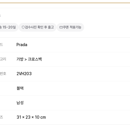
8
송
15-20일
검수사진 확인 후 출고
쿠폰 적용가능
드
Prada
고리
가방 > 크로스백
번호
2VH203
블랙
남성
즈
31 x 23 x 10 cm