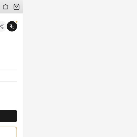
 검수 사진을 받아보실 수 있습니다.
니다.
크로스백**은 모던하고 세련된 디자인으로 어떤 룩에도 완벽하게 어울립니다. Prad