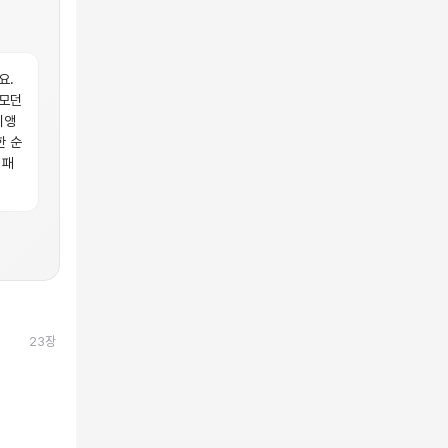
요.
 모던
이앵
한 순
 패
23
장