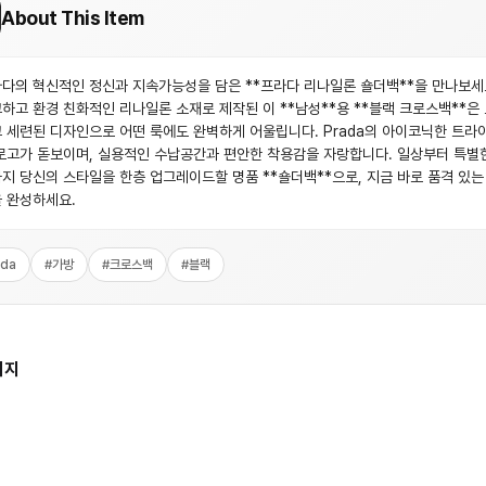
About This Item
다의 혁신적인 정신과 지속가능성을 담은 **프라다 리나일론 숄더백**을 만나보세
하고 환경 친화적인 리나일론 소재로 제작된 이 **남성**용 **블랙 크로스백**은
 세련된 디자인으로 어떤 룩에도 완벽하게 어울립니다. Prada의 아이코닉한 트라
로고가 돋보이며, 실용적인 수납공간과 편안한 착용감을 자랑합니다. 일상부터 특별
지 당신의 스타일을 한층 업그레이드할 명품 **숄더백**으로, 지금 바로 품격 있는
 완성하세요.
ada
#
가방
#
크로스백
#
블랙
미지