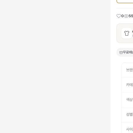
0
5
무료배
브랜
카테
색상
성별
사이