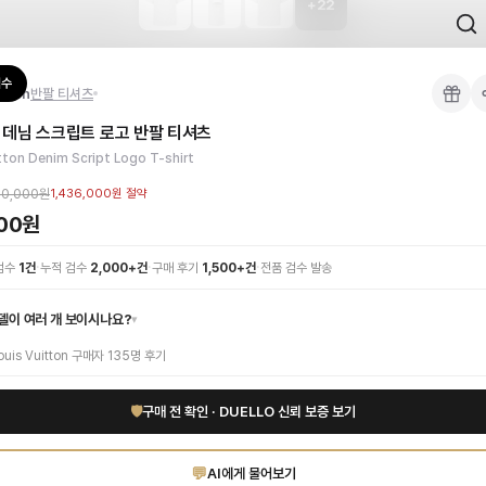
+
22
 검수를 거쳐 국내 택배(CJ대한통운)로 발송합니다.
검수
itton
반팔 티셔츠
 각인, 스티치 간격, 하드웨어 색상, 내부 마감을 확인하며, 상품당 평균 4~8장의
 데님 스크립트 로고 반팔 티셔츠
이 가능합니다. 고객 변심 시 반품 배송비는 고객 부담이며, 상품 하자 시에는 무료입
 티셔츠입니다. 순수한 화이트 컬러의 고급 코튼 소재가 부드러운 착용감을 선사하며,
tton Denim Script Logo T-shirt
세요. 고퀄리티 하이엔드 인증 상품. 무료배송.
부터 사용 가능합니다.
00,000원
1,436,000원
절약
000원
1:1 상담으로 체형에 맞는 사이즈를 안내받으실 수 있습니다.
·
·
·
 검수
1
건
누적 검수
2,000+건
구매 후기
1,500+건
전품 검수 발송
델이 여러 개 보이시나요?
▾
ouis Vuitton
구매자
135
명 후기
🛡
구매 전 확인 · DUELLO 신뢰 보증 보기
💬
AI에게 물어보기