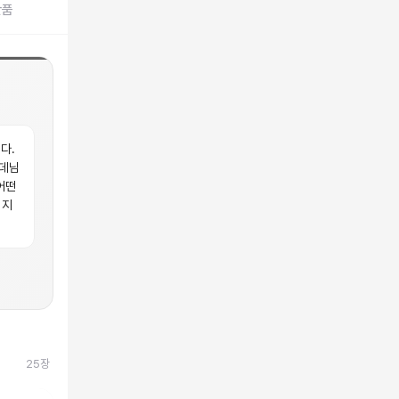
반품
다.
 데님
어떤
 지
25
장