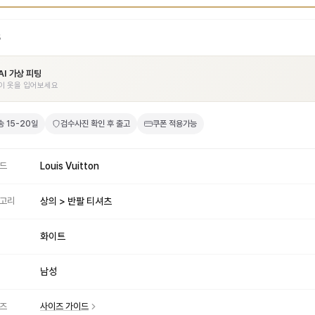
5
AI 가상 피팅
이 옷을 입어보세요
송
15-20일
검수사진 확인 후 출고
쿠폰 적용가능
드
Louis Vuitton
고리
상의 > 반팔 티셔츠
화이트
남성
즈
사이즈 가이드