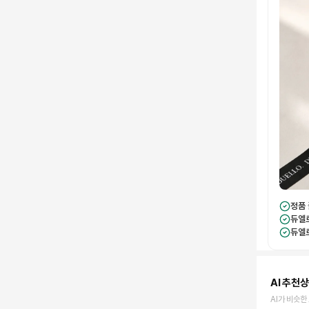
정품
듀엘
듀엘
AI 추천
AI가 비슷