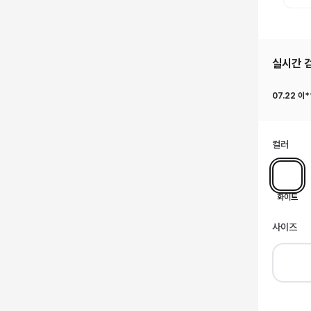
실시간 
07.22
이*
컬러
화이트
사이즈