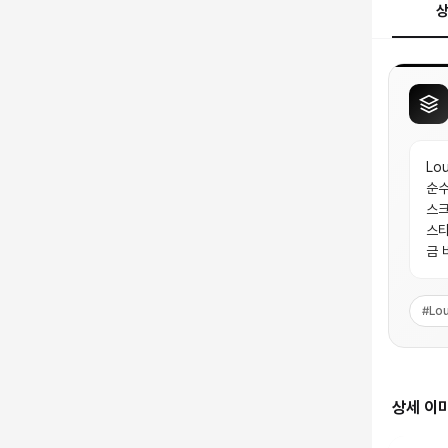
Lo
순수
스크
스타
금 
#
Lou
상세 이