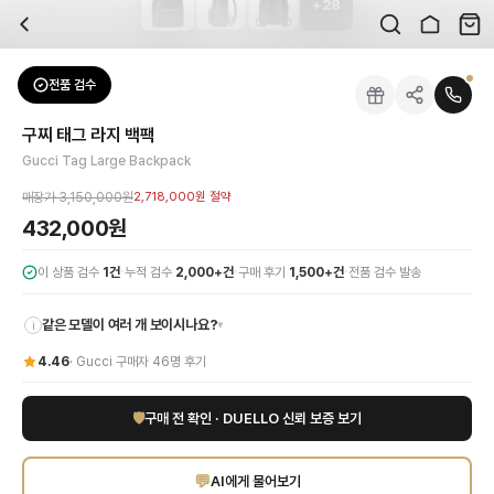
+
28
자주 묻는 질문
Gucci
구찌 태그 라지 백팩
배송은 얼마나 걸리나요?
브랜드:
Gucci
주문 후 평균 15~20일 소요되며, 전 상품 무료배송입니다. 해외에서 입고 후 국내
카테고리:
가방
> 백팩
검수는 어떻게 진행되나요? 검수 사진을 받을 수 있나요?
성별:
남성
전품 검수
Gucci
백팩
전문 스태프가 실물 상품을 직접 확인한 후 검수 사진을 제공합니다. 가죽 재질, 로고
색상:
블랙
교환이나 반품이 가능한가요?
가격:
432,000
원
구찌 태그 라지 백팩
수령 후 7일 이내 신청하시면 상품 하자, 사이즈 불일치, 고객 변심 모두 교환·반품
Gucci의 시그니처 럭셔리 감각과 모던함이 완벽하게 조화된 구찌 태그 라지 백팩
Gucci Tag Large Backpack
쿠폰과 적립금을 함께 사용할 수 있나요?
Gucci
구찌 태그 라지 백팩
을 DUELLO에서 만나보세요. 고퀄리티 하이엔드 인증 
네, 쿠폰과 적립금을 결제 시 함께 사용하실 수 있습니다. 적립금은 1,000원 이상
매장가
3,150,000원
2,718,000원
절약
432,000원
·
·
·
이 상품 검수
1
건
누적 검수
2,000+건
구매 후기
1,500+건
전품 검수 발송
같은 모델이 여러 개 보이시나요?
▾
i
4.46
·
Gucci
구매자
46
명 후기
🛡
구매 전 확인 · DUELLO 신뢰 보증 보기
💬
AI에게 물어보기