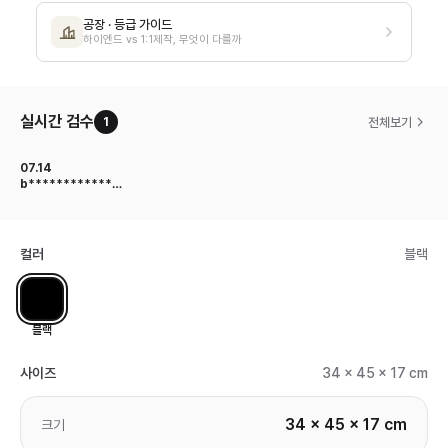
공장 · 등급 가이드
하이엔드 vs 1:1제작, 무엇이 다를까
실시간 검수
전체보기
1
07.14
b************
고객님
컬러
블랙
블랙
사이즈
34 x 45 x 17 cm
34 x 45 x 17 cm
크기