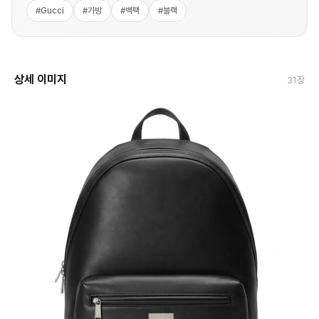
#
Gucci
#
가방
#
백팩
#
블랙
상세 이미지
31
장