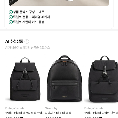
정품 풀박스 구성
그대로
듀엘로 전용 프리미엄 패키지
듀엘로 개런티 카드
동봉
AI 추천상품
i
AI가 비슷한 스타일의 상품을 찾았어요
Bottega Veneta
Givenchy
Bottega Veneta
보테가 베네타 테크니컬 패브릭 백팩
지방시 스타 레더 백팩