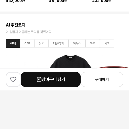
432,000원
441,000원
432,000원
AI 추천코디
이 상품과 어울리는 코디를 찾았어요
전체
신발
상의
패션잡화
아우터
하의
시계
장바구니 담기
구매하기
✨
100
% match
✨
100
% match
✨
100
% match
Christian Louboutin
Celine
Louis Vuitton
크리스찬루부탱 스터드 그래픽 플립플랍
셀린느 마차 로고 반팔 티셔츠
241,000원
141,000원
192,000원