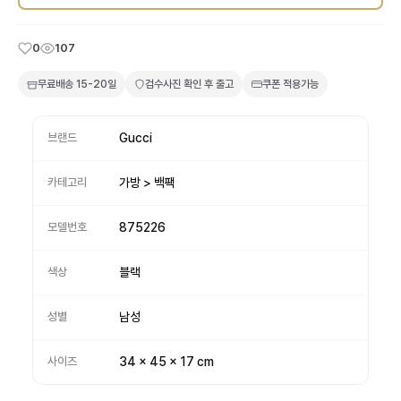
0
107
무료배송
15-20일
검수사진 확인 후 출고
쿠폰 적용가능
브랜드
Gucci
카테고리
가방 > 백팩
모델번호
875226
색상
블랙
성별
남성
사이즈
34 x 45 x 17 cm