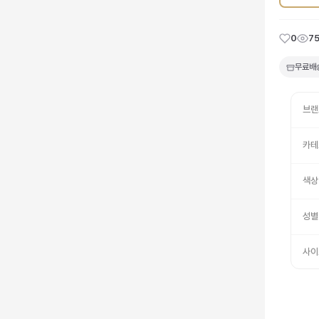
0
7
무료배
브랜
카테
색상
성별
사이