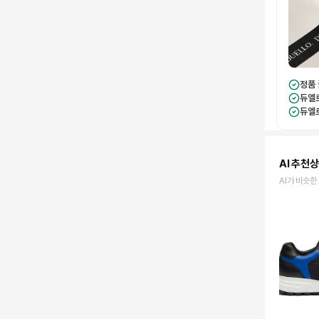
정품
듀엘
듀엘
AI 추천
AI가 비슷