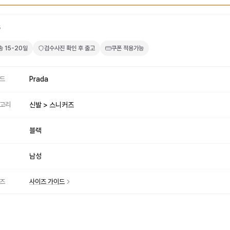
5
송
15-20일
검수사진 확인 후 출고
쿠폰 적용가능
드
Prada
고리
신발 > 스니커즈
블랙
남성
즈
사이즈 가이드