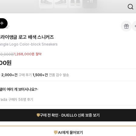
+
11
 검수를 거쳐 국내 택배(CJ대한통운)로 발송합니다.
검수
니커즈
 각인, 스티치 간격, 하드웨어 색상, 내부 마감을 확인하며, 상품당 평균 4~8장의
트라이앵글 로고 배색 스니커즈
이 가능합니다. 고객 변심 시 반품 배송비는 고객 부담이며, 상품 하자 시에는 무료입
 당신의 스타일을 완성하세요. 고급스러운 블랙 컬러 바디와 대조적인 트라이앵글 로
angle Logo Color-block Sneakers
리티 하이엔드 인증 상품. 무료배송.
부터 사용 가능합니다.
00,000원
1,268,000원
절약
000원
를 참고하시고, 궁금하신 경우 카카오톡 1:1 상담으로 문의해 주세요.
·
·
수
2,000+건
구매 후기
1,500+건
전품 검수 발송
델이 여러 개 보이시나요?
▾
rada
구매자
56
명 후기
🛡
구매 전 확인 · DUELLO 신뢰 보증 보기
💬
AI에게 물어보기