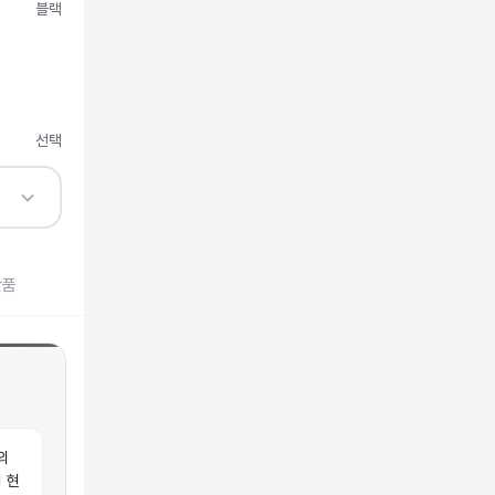
블랙
선택
반품
의
 현