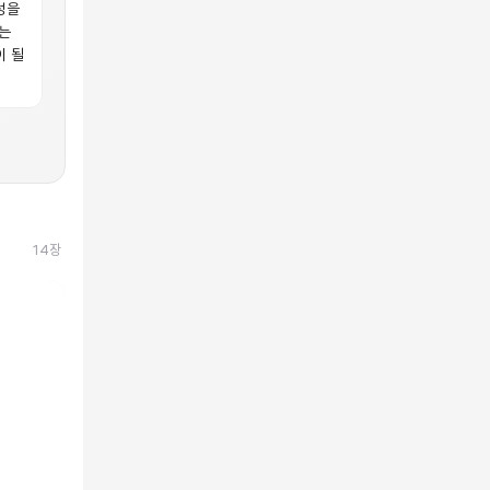
성을
는
이 될
14
장