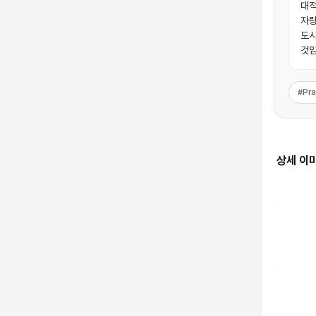
대적
자랑
도시
것입
#
Pr
상세 이