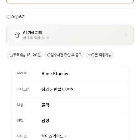
0
62
AI 가상 피팅
이 옷을 입어보세요
무료배송
15-20일
검수사진 확인 후 출고
쿠폰 적용가능
브랜드
Acne Studios
카테고리
상의 > 반팔 티셔츠
색상
블랙
성별
남성
사이즈
사이즈 가이드