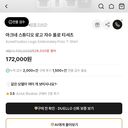
+
15
자주 묻는 질문
Acne Studios
아크네 스튜디오 로고 자수 폴로 티셔츠
배송은 얼마나 걸리나요?
브랜드:
Acne Studios
주문 후 평균 15~20일 소요되며, 전 상품 무료배송입니다. 해외에서 입고 후 국내
카테고리:
상의
> 반팔 티셔츠
검수는 어떻게 진행되나요? 검수 사진을 받을 수 있나요?
성별:
남성
전품 검수
Acne Studios
반팔 티셔츠
전문 스태프가 실물 상품을 직접 확인한 후 검수 사진을 제공합니다. 가죽 재질, 로고
색상:
블랙
교환이나 반품이 가능한가요?
가격:
172,000
원
아크네 스튜디오 로고 자수 폴로 티셔츠
수령 후 7일 이내 신청하시면 상품 하자, 사이즈 불일치, 고객 변심 모두 교환·반품
아크네 스튜디오(AcneStudios)의 시그니처 미학이 담긴 남성 블랙 로고 자
AcneStudios Logo Embroidery Polo T-Shirt
쿠폰과 적립금을 함께 사용할 수 있나요?
Acne Studios
아크네 스튜디오 로고 자수 폴로 티셔츠
을 DUELLO에서 만나보세
네, 쿠폰과 적립금을 결제 시 함께 사용하실 수 있습니다. 적립금은 1,000원 이상
매장가
700,000원
528,000원
절약
사이즈는 어떻게 선택하나요?
172,000원
상품 상세의 사이즈 정보를 참고해 선택하시고, 사이즈 선택이 어려우시면 카카오톡 
·
·
누적 검수
2,000+건
구매 후기
1,500+건
전품 검수 발송
같은 모델이 여러 개 보이시나요?
▾
i
3.5
·
Acne Studios
구매자
2
명 후기
🛡
구매 전 확인 · DUELLO 신뢰 보증 보기
💬
AI에게 물어보기