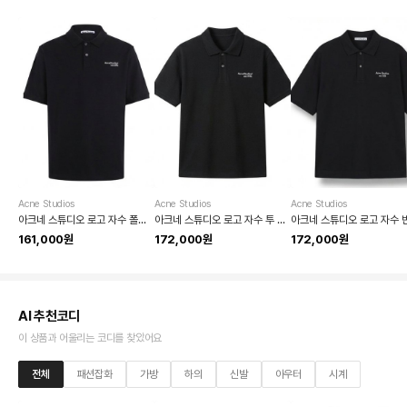
Acne Studios
Acne Studios
Acne Studios
아크네 스튜디오 로고 자수 폴로 셔츠
아크네 스튜디오 로고 자수 투 버튼 폴로셔츠
161,000원
172,000원
172,000원
AI 추천코디
이 상품과 어울리는 코디를 찾았어요
전체
패션잡화
가방
하의
신발
아우터
시계