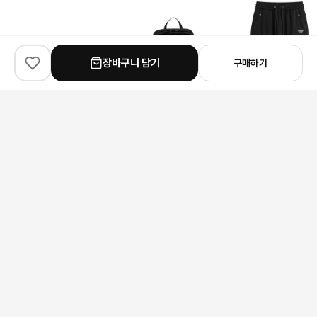
장바구니 담기
구매하기
✨
100
% match
✨
100
% match
✨
100
% match
Bottega Veneta
Prada
Prada
보테가 베네타 카세트 크레딧 카드 지갑
프라다 리나일론 및 사피아노 가죽 백팩
프라다 로고 카고 팬츠
140,000원
332,000원
189,000원
안내 사항
본 상품은 해외 공급처에서 직접 검수 후 발송됩니다.
모니터 환경에 따라 실제 색상과 차이가 있을 수 있습니다.
상품 특성상 미세한 스크래치가 있을 수 있으며, 이는 교환/반품 사유가
되지 않습니다.