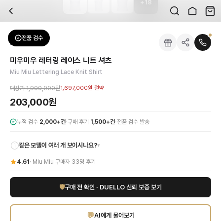
+
18
자주 묻는 질문
Miu Miu
미우미우 레터링 레이스 니트 셔츠
배송은 얼마나 걸리나요?
브랜드:
Miu Miu
주문 후 평균 15~20일 소요되며, 전 상품 무료배송입니다. 해외에서 입고 후 국내
카테고리:
상의
> 셔츠
검수는 어떻게 진행되나요? 검수 사진을 받을 수 있나요?
성별:
여성
전품 검수
Miu Miu
셔츠
전문 스태프가 실물 상품을 직접 확인한 후 검수 사진을 제공합니다. 가죽 재질, 로고
색상:
화이트
교환이나 반품이 가능한가요?
가격:
203,000
원
미우미우 레터링 레이스 니트 셔츠
수령 후 7일 이내 신청하시면 상품 하자, 사이즈 불일치, 고객 변심 모두 교환·반품
미우미우 레터링 레이스 니트 셔츠는 브랜드의 독창적인 감각과 섬세한 여성미를 완벽
Miu Miu Lettering Lace Knit Shirt
쿠폰과 적립금을 함께 사용할 수 있나요?
Miu Miu
미우미우 레터링 레이스 니트 셔츠
을 DUELLO에서 만나보세요. 고퀄리티
네, 쿠폰과 적립금을 결제 시 함께 사용하실 수 있습니다. 적립금은 1,000원 이상
매장가
1,900,000원
1,697,000원
절약
사이즈는 어떻게 선택하나요?
203,000원
상품 상세의 사이즈 정보를 참고해 선택하시고, 사이즈 선택이 어려우시면 카카오톡 
·
·
누적 검수
2,000+건
구매 후기
1,500+건
전품 검수 발송
같은 모델이 여러 개 보이시나요?
▾
i
4.61
·
Miu Miu
구매자
33
명 후기
🛡
구매 전 확인 · DUELLO 신뢰 보증 보기
💬
AI에게 물어보기