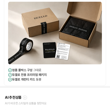
정품 풀박스 구성
그대로
듀엘로 전용 프리미엄 패키지
듀엘로 개런티 카드
동봉
AI 추천상품
i
AI가 비슷한 스타일의 상품을 찾았어요