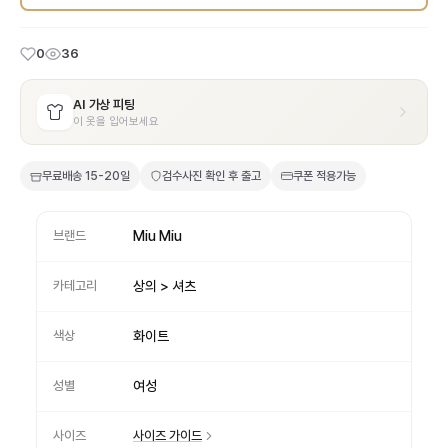
0
36
AI 가상 피팅
이 옷을 입어보세요
무료배송
15-20일
검수사진 확인 후 출고
쿠폰 적용가능
브랜드
Miu Miu
카테고리
상의 > 셔츠
색상
화이트
성별
여성
사이즈
사이즈 가이드