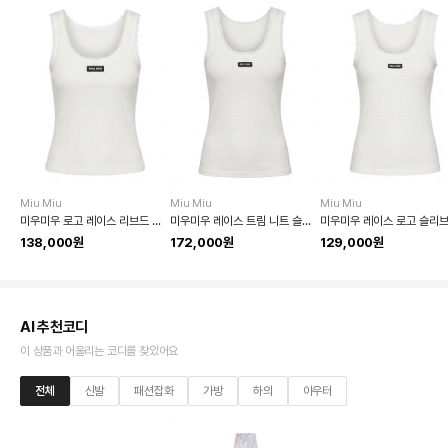
Miu Miu
Miu Miu
Miu Miu
미우미우 로고 레이스 리브드 슬리브리스
미우미우 레이스 트림 니트 슬리브리스
미우미우 레이스 로고 슬리
138,000원
172,000원
129,000원
AI 추천코디
이 상품과 어울리는 코디를 찾았어요
전체
신발
패션잡화
가방
하의
아우터