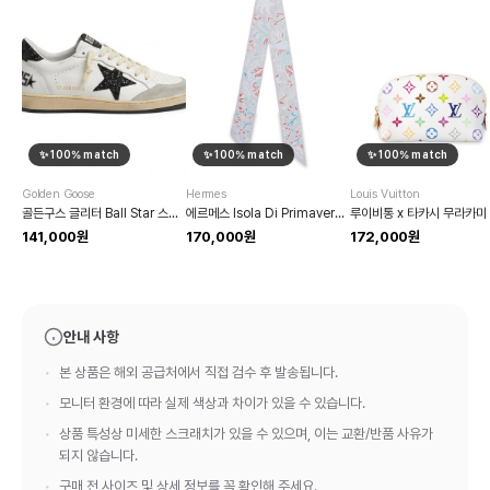
✨
100
% match
✨
100
% match
✨
100
% match
Golden Goose
Hermes
Louis Vuitton
골든구스 글리터 Ball Star 스니커즈
에르메스 Isola Di Primavera 트윌리
141,000원
170,000원
172,000원
안내 사항
본 상품은 해외 공급처에서 직접 검수 후 발송됩니다.
모니터 환경에 따라 실제 색상과 차이가 있을 수 있습니다.
상품 특성상 미세한 스크래치가 있을 수 있으며, 이는 교환/반품 사유가
되지 않습니다.
구매 전 사이즈 및 상세 정보를 꼭 확인해 주세요.