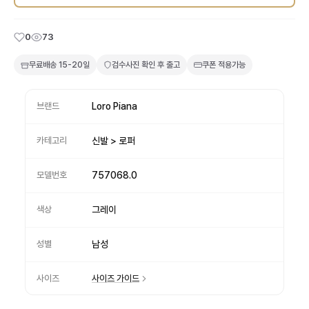
0
73
무료배송
15-20일
검수사진 확인 후 출고
쿠폰 적용가능
브랜드
Loro Piana
카테고리
신발 > 로퍼
모델번호
757068.0
색상
그레이
성별
남성
사이즈
사이즈 가이드