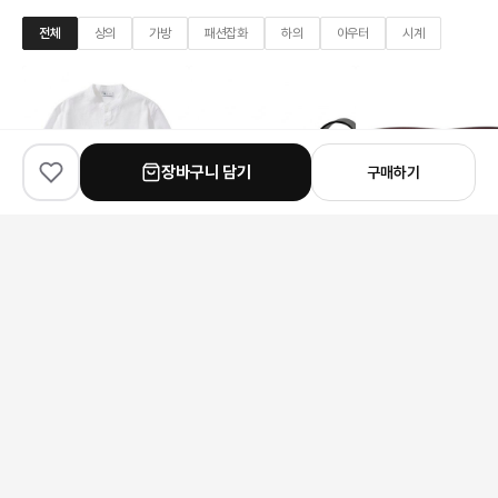
전체
상의
가방
패션잡화
하의
아우터
시계
장바구니 담기
구매하기
✨
90
% match
✨
90
% match
✨
90
% match
Loro Piana
Bottega Veneta
Bottega Veneta
로로피아나 Elia 밴드넥 셔츠
보테가 베네타 카세트 메신저 백
보테가 베네타 인트레치아토
234,000원
394,000원
147,000원
안내 사항
본 상품은 해외 공급처에서 직접 검수 후 발송됩니다.