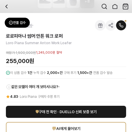
+
8
자주 묻는 질문
Loro Piana
로로피아나 썸머 안톤 워크 로퍼
배송은 얼마나 걸리나요?
브랜드:
Loro Piana
주문 후 평균 15~20일 소요되며, 전 상품 무료배송입니다. 해외에서 입고 후 국내
카테고리:
신발
> 로퍼
검수는 어떻게 진행되나요? 검수 사진을 받을 수 있나요?
성별:
남성
전품 검수
Loro Piana
로퍼
전문 스태프가 실물 상품을 직접 확인한 후 검수 사진을 제공합니다. 가죽 재질, 로고
색상:
그레이
교환이나 반품이 가능한가요?
가격:
255,000
원
로로피아나 썸머 안톤 워크 로퍼
수령 후 7일 이내 신청하시면 상품 하자, 사이즈 불일치, 고객 변심 모두 교환·반품
로로피아나 썸머 안톤 워크 로퍼 그레이는 Loro Piana의 독보적인 장인정신과
Loro Piana Summer Anton Work Loafer
쿠폰과 적립금을 함께 사용할 수 있나요?
Loro Piana
로로피아나 썸머 안톤 워크 로퍼
을 DUELLO에서 만나보세요. 고퀄리
네, 쿠폰과 적립금을 결제 시 함께 사용하실 수 있습니다. 적립금은 1,000원 이상
매장가
1,500,000원
1,245,000원
절약
신발은 정사이즈인가요?
255,000원
대부분 정사이즈로 제작되나 모델에 따라 차이가 있을 수 있습니다. mm 기준 사이즈
·
·
·
이 상품 검수
1
건
누적 검수
2,000+건
구매 후기
1,500+건
전품 검수 발송
같은 모델이 여러 개 보이시나요?
▾
i
4.83
·
Loro Piana
구매자
6
명 후기
🛡
구매 전 확인 · DUELLO 신뢰 보증 보기
💬
AI에게 물어보기