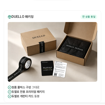
DUELLO 패키징
전 상품 동일
정품 풀박스 구성
그대로
듀엘로 전용 프리미엄 패키지
듀엘로 개런티 카드
동봉