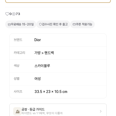
0
73
무료배송
15-20일
검수사진 확인 후 출고
쿠폰 적용가능
브랜드
Dior
카테고리
가방 > 핸드백
색상
스카이블루
성별
여성
사이즈
33.5 x 23 x 10.5 cm
공장 · 등급 가이드
하이엔드 vs 1:1제작, 무엇이 다를까