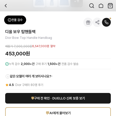
+
11
자주 묻는 질문
Dior
디올 보우 탑핸들백
배송은 얼마나 걸리나요?
브랜드:
Dior
주문 후 평균 15~20일 소요되며, 전 상품 무료배송입니다. 해외에서 입고 후 국내
카테고리:
가방
> 핸드백
검수는 어떻게 진행되나요? 검수 사진을 받을 수 있나요?
성별:
여성
전품 검수
Dior
핸드백
전문 스태프가 실물 상품을 직접 확인한 후 검수 사진을 제공합니다. 가죽 재질, 로고
색상:
스카이블루
교환이나 반품이 가능한가요?
가격:
453,000
원
디올 보우 탑핸들백
수령 후 7일 이내 신청하시면 상품 하자, 사이즈 불일치, 고객 변심 모두 교환·반품
디올 보우 탑 핸들 백은 디올의 우아한 헤리티지를 담은 여성 핸드백입니다. 매력적
Dior Bow Top Handle Handbag
쿠폰과 적립금을 함께 사용할 수 있나요?
Dior
디올 보우 탑핸들백
을 DUELLO에서 만나보세요. 고퀄리티 하이엔드 인증 상
네, 쿠폰과 적립금을 결제 시 함께 사용하실 수 있습니다. 적립금은 1,000원 이상
매장가
7,000,000원
6,547,000원
절약
453,000원
·
·
누적 검수
2,000+건
구매 후기
1,500+건
전품 검수 발송
같은 모델이 여러 개 보이시나요?
▾
i
4.5
·
Dior
구매자
80
명 후기
🛡
구매 전 확인 · DUELLO 신뢰 보증 보기
💬
AI에게 물어보기