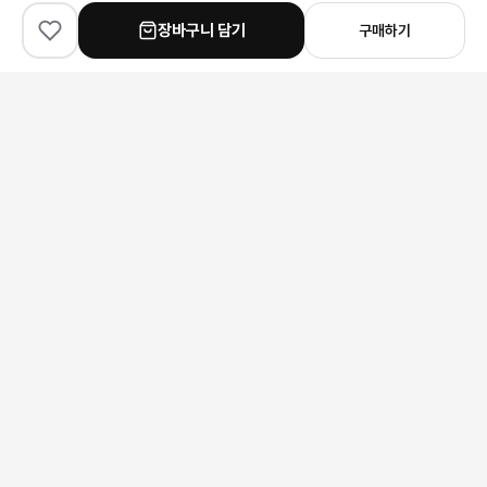
장바구니 담기
구매하기
✨
100
% match
✨
100
% match
✨
90
% match
Miu Miu
Chanel
Dior
미우미우 스플라이스드 튜브탑 체크 플리츠 원피스
샤넬 퀼팅 롤업 카고 데님 팬츠
213,000원
236,000원
152,000원
안내 사항
본 상품은 해외 공급처에서 직접 검수 후 발송됩니다.
모니터 환경에 따라 실제 색상과 차이가 있을 수 있습니다.
상품 특성상 미세한 스크래치가 있을 수 있으며, 이는 교환/반품 사유가
되지 않습니다.
구매 전 사이즈 및 상세 정보를 꼭 확인해 주세요.