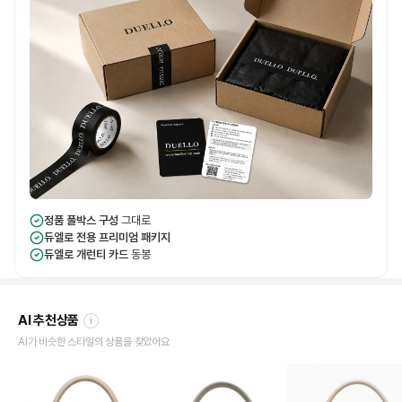
정품 풀박스 구성
그대로
듀엘로 전용 프리미엄 패키지
듀엘로 개런티 카드
동봉
AI 추천상품
i
AI가 비슷한 스타일의 상품을 찾았어요