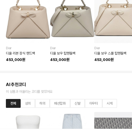
Dior
Dior
Dior
디올 리본 장식 핸드백
디올 보우 탑핸들백
디올 보우 스몰 탑핸들백
453,000원
453,000원
453,000원
AI 추천코디
이 상품과 어울리는 코디를 찾았어요
전체
상의
하의
패션잡화
신발
아우터
시계