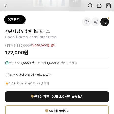
+
19
자주 묻는 질문
Chanel
샤넬 데님 V넥 벨티드 원피스
배송은 얼마나 걸리나요?
브랜드:
Chanel
주문 후 평균 15~20일 소요되며, 전 상품 무료배송입니다. 해외에서 입고 후 국내
카테고리:
상의
> 원피스
검수는 어떻게 진행되나요? 검수 사진을 받을 수 있나요?
성별:
여성
전품 검수
Chanel
원피스
전문 스태프가 실물 상품을 직접 확인한 후 검수 사진을 제공합니다. 가죽 재질, 로고
색상:
블루
교환이나 반품이 가능한가요?
가격:
172,000
원
샤넬 데님 V넥 벨티드 원피스
수령 후 7일 이내 신청하시면 상품 하자, 사이즈 불일치, 고객 변심 모두 교환·반품
샤넬의 품격이 담긴 데님 V넥 벨티드 원피스로 당신의 스타일을 완성하세요. 고급스
Chanel Denim V-neck Belted Dress
쿠폰과 적립금을 함께 사용할 수 있나요?
Chanel
샤넬 데님 V넥 벨티드 원피스
을 DUELLO에서 만나보세요. 고퀄리티 하이
네, 쿠폰과 적립금을 결제 시 함께 사용하실 수 있습니다. 적립금은 1,000원 이상
매장가
3,830,000원
3,658,000원
절약
사이즈는 어떻게 선택하나요?
172,000원
상품 상세의 사이즈 정보를 참고해 선택하시고, 사이즈 선택이 어려우시면 카카오톡 
·
·
누적 검수
2,000+건
구매 후기
1,500+건
전품 검수 발송
같은 모델이 여러 개 보이시나요?
▾
i
4.57
·
Chanel
구매자
79
명 후기
🛡
구매 전 확인 · DUELLO 신뢰 보증 보기
💬
AI에게 물어보기