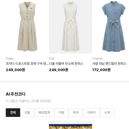
Prada
Dior
Chanel
프라다 드로스트링 포켓 V넥 원피스
디올 러플넥 민소매 원피스
샤넬 데님 밴드칼라 원피스
249,000원
249,000원
172,000원
AI 추천코디
이 상품과 어울리는 코디를 찾았어요
전체
신발
패션잡화
가방
하의
아우터
시계