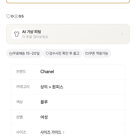
0
95
AI 가상 피팅
이 옷을 입어보세요
무료배송
15-20일
검수사진 확인 후 출고
쿠폰 적용가능
브랜드
Chanel
카테고리
상의 > 원피스
색상
블루
성별
여성
사이즈
사이즈 가이드