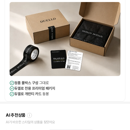
정품 풀박스 구성
그대로
듀엘로 전용 프리미엄 패키지
듀엘로 개런티 카드
동봉
AI 추천상품
i
AI가 비슷한 스타일의 상품을 찾았어요