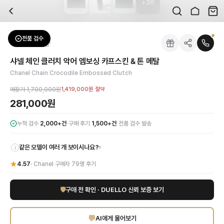
+
20
자주 묻는 질문
Chanel
샤넬 체인 클러치 악어 엠보싱 카프스킨 & 톤 메탈
배송은 얼마나 걸리나요?
브랜드:
Chanel
주문 후 평균 15~20일 소요되며, 전 상품 무료배송입니다. 해외에서 입고 후 국내
카테고리:
가방
> 클러치
검수는 어떻게 진행되나요? 검수 사진을 받을 수 있나요?
성별:
여성
전품 검수
Chanel
클러치
전문 스태프가 실물 상품을 직접 확인한 후 검수 사진을 제공합니다. 가죽 재질, 로고
색상:
블랙
교환이나 반품이 가능한가요?
가격:
281,000
원
샤넬 체인 클러치 악어 엠보싱 카프스킨 & 톤 메탈
수령 후 7일 이내 신청하시면 상품 하자, 사이즈 불일치, 고객 변심 모두 교환·반품
클래식의 정수, 샤넬 체인 클러치로 당신의 스타일을 완성하세요. 고급스러운 악어 
Chanel Chain Crocodile Embossed Clutch
쿠폰과 적립금을 함께 사용할 수 있나요?
Chanel
샤넬 체인 클러치 악어 엠보싱 카프스킨 & 톤 메탈
을 DUELLO에서 만나
네, 쿠폰과 적립금을 결제 시 함께 사용하실 수 있습니다. 적립금은 1,000원 이상
매장가
1,700,000원
1,419,000원
절약
281,000원
·
·
누적 검수
2,000+건
구매 후기
1,500+건
전품 검수 발송
같은 모델이 여러 개 보이시나요?
▾
i
4.57
·
Chanel
구매자
79
명 후기
🛡
구매 전 확인 · DUELLO 신뢰 보증 보기
💬
AI에게 물어보기