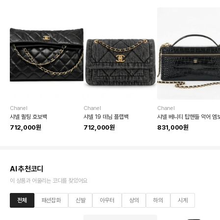
Chanel
Chanel
Chanel
샤넬 퀼팅 호보백
샤넬 19 데님 플랩백
712,000원
712,000원
831,000원
AI 추천코디
이 상품과 어울리는 코디를 찾았어요
전체
패션잡화
신발
아우터
상의
하의
시계