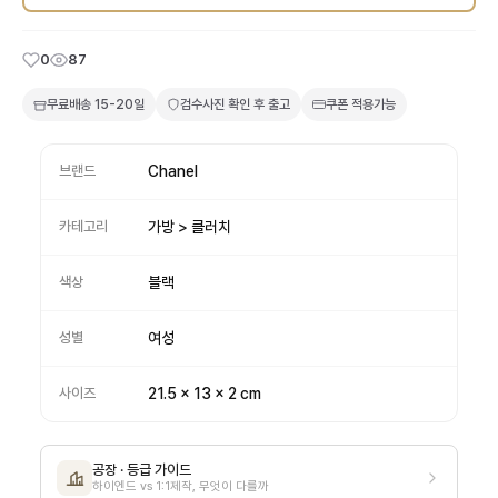
0
87
무료배송
15-20일
검수사진 확인 후 출고
쿠폰 적용가능
브랜드
Chanel
카테고리
가방 > 클러치
색상
블랙
성별
여성
사이즈
21.5 x 13 x 2 cm
공장 · 등급 가이드
하이엔드 vs 1:1제작, 무엇이 다를까