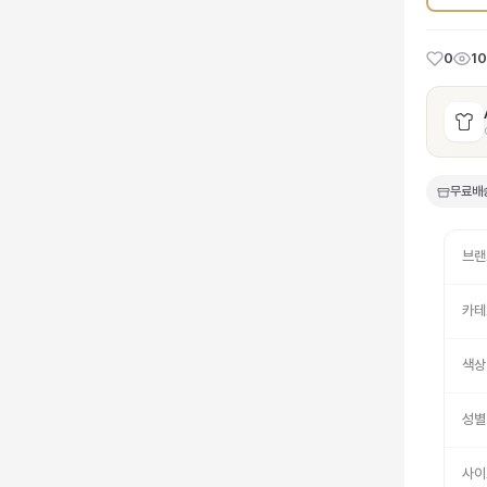
0
1
무료배
브랜
카테
색상
성별
사이