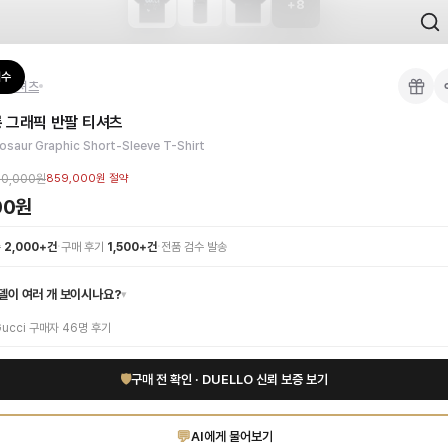
+
8
 검수를 거쳐 국내 택배(CJ대한통운)로 발송합니다.
검수
팔 티셔츠
 각인, 스티치 간격, 하드웨어 색상, 내부 마감을 확인하며, 상품당 평균 4~8장의
 그래픽 반팔 티셔츠
이 가능합니다. 고객 변심 시 반품 배송비는 고객 부담이며, 상품 하자 시에는 무료입
대담한 포인트를 더해보세요. 프리미엄 코튼 소재의 부드러운 터치감과 편안한 착용
osaur Graphic Short-Sleeve T-Shirt
드 인증 상품. 무료배송.
부터 사용 가능합니다.
00,000원
859,000원
절약
00원
1:1 상담으로 체형에 맞는 사이즈를 안내받으실 수 있습니다.
·
·
수
2,000+건
구매 후기
1,500+건
전품 검수 발송
델이 여러 개 보이시나요?
▾
ucci
구매자
46
명 후기
🛡
구매 전 확인 · DUELLO 신뢰 보증 보기
💬
AI에게 물어보기