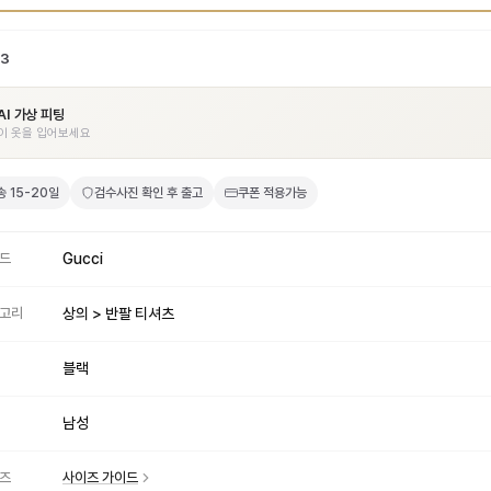
03
AI 가상 피팅
이 옷을 입어보세요
송
15-20일
검수사진 확인 후 출고
쿠폰 적용가능
드
Gucci
고리
상의 > 반팔 티셔츠
블랙
남성
즈
사이즈 가이드