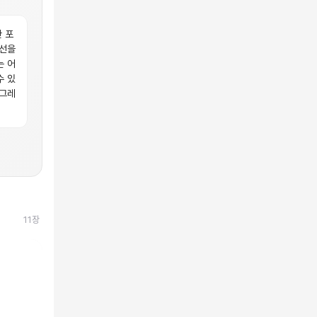
 포
시선을
는 어
수 있
업그레
11
장