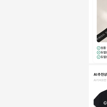
정품
듀엘
듀엘
AI 추천
AI가 비슷