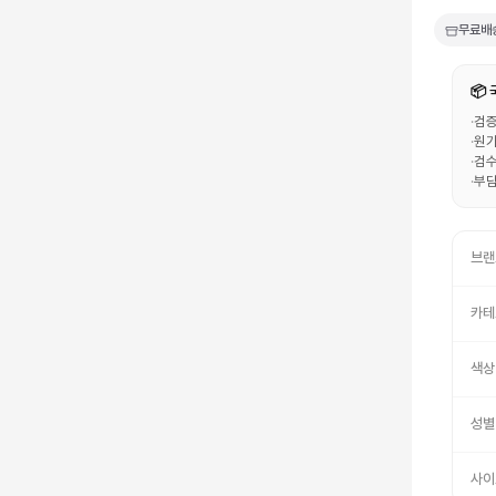
무료배
📦
·
검증
·
원가
·
검수
·
부담
브랜
카테
색상
성별
사이