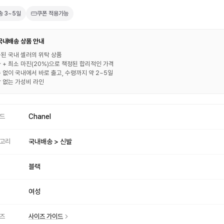
송
3~5일
쿠폰 적용가능
 국내배송 상품 안내
된 국내 셀러의 위탁 상품
 + 최소 마진(20%)으로 책정된 합리적인 가격
 없이 국내에서 바로 출고, 수령까지 약 2~5일
 없는 가성비 라인
드
Chanel
고리
국내배송 > 신발
블랙
여성
즈
사이즈 가이드