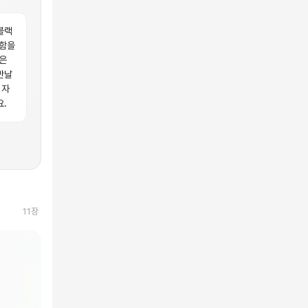
블랙
별함을
은
만날
 자
.
11
장