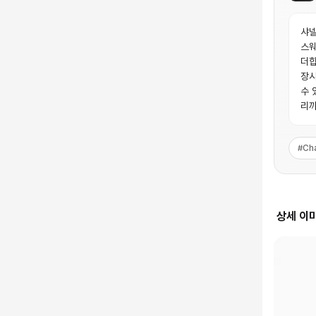
샤넬
스웨
더합
장시
수 
리까
#
Ch
상세 이