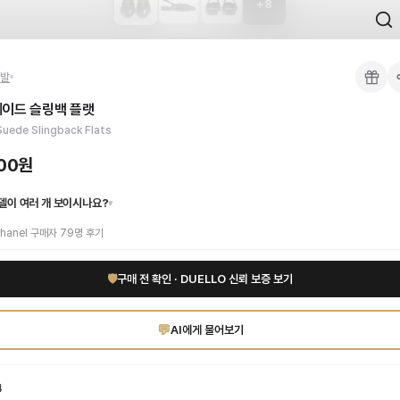
+
8
 검수를 거쳐 국내 택배(CJ대한통운)로 발송합니다.
발
 각인, 스티치 간격, 하드웨어 색상, 내부 마감을 확인하며, 상품당 평균 4~8장의
웨이드 슬링백 플랫
이 가능합니다. 고객 변심 시 반품 배송비는 고객 부담이며, 상품 하자 시에는 무료입
급 블랙 스웨이드 소재가 선사하는 부드러운 촉감과 고급스러운 광택은 착용하는 순간
uede Slingback Flats
드 인증 상품. 무료배송.
부터 사용 가능합니다.
000원
델이 여러 개 보이시나요?
▾
hanel
구매자
79
명 후기
🛡
구매 전 확인 · DUELLO 신뢰 보증 보기
💬
AI에게 물어보기
4