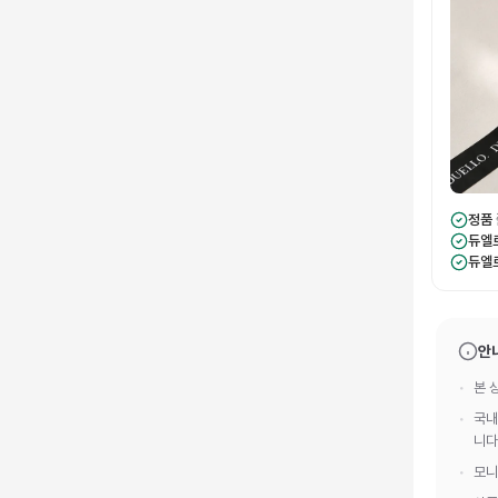
정품
듀엘
듀엘
안
본 
국내
니다
모니