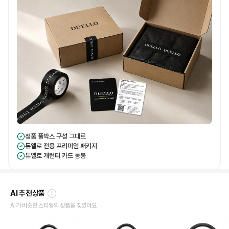
정품 풀박스 구성
그대로
듀엘로 전용 프리미엄 패키지
듀엘로 개런티 카드
동봉
AI 추천상품
i
AI가 비슷한 스타일의 상품을 찾았어요