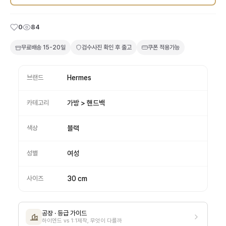
0
84
무료배송
15-20일
검수사진 확인 후 출고
쿠폰 적용가능
브랜드
Hermes
카테고리
가방 > 핸드백
색상
블랙
성별
여성
사이즈
30 cm
공장 · 등급 가이드
하이엔드 vs 1:1제작, 무엇이 다를까