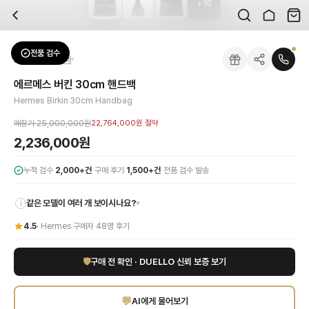
+
15
자주 묻는 질문
Hermes
에르메스 버킨 30cm 핸드백
배송은 얼마나 걸리나요?
브랜드:
Hermes
주문 후 평균 15~20일 소요되며, 전 상품 무료배송입니다. 해외에서 입고 후 국내
카테고리:
가방
> 핸드백
검수는 어떻게 진행되나요? 검수 사진을 받을 수 있나요?
성별:
여성
전품 검수
Hermes
핸드백
전문 스태프가 실물 상품을 직접 확인한 후 검수 사진을 제공합니다. 가죽 재질, 로고
색상:
블랙
교환이나 반품이 가능한가요?
가격:
2,236,000
원
에르메스 버킨 30cm 핸드백
수령 후 7일 이내 신청하시면 상품 하자, 사이즈 불일치, 고객 변심 모두 교환·반품
최고의 럭셔리를 상징하는 에르메스 버킨 30cm 핸드백을 만나보세요. 시대를 초월
Hermes Birkin 30cm Handbag
쿠폰과 적립금을 함께 사용할 수 있나요?
Hermes
에르메스 버킨 30cm 핸드백
을 DUELLO에서 만나보세요. 고퀄리티 하이
네, 쿠폰과 적립금을 결제 시 함께 사용하실 수 있습니다. 적립금은 1,000원 이상
매장가
25,000,000원
22,764,000원
절약
2,236,000원
·
·
누적 검수
2,000+건
구매 후기
1,500+건
전품 검수 발송
같은 모델이 여러 개 보이시나요?
▾
i
4.5
·
Hermes
구매자
48
명 후기
🛡
구매 전 확인 · DUELLO 신뢰 보증 보기
💬
AI에게 물어보기