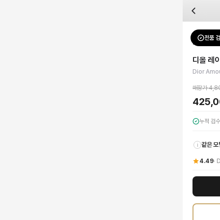
자주 묻는 질문
Dior
디올 레이디 아무르 미니 핸드백
배송은 얼마나 걸리나요?
브랜드:
Dior
주문 후 평균 15~20일 소요되며, 전 상품 무료배송입니다. 해외에서 입고 후 국내
카테고리:
가방
> 미니백
검수는 어떻게 진행되나요? 검수 사진을 받을 수 있나요?
성별:
여성
전품 
Dior
미니
전문 스태프가 실물 상품을 직접 확인한 후 검수 사진을 제공합니다. 가죽 재질, 로고
색상:
화이트
교환이나 반품이 가능한가요?
가격:
425,000
원
디올 레
수령 후 7일 이내 신청하시면 상품 하자, 사이즈 불일치, 고객 변심 모두 교환·반품
클래식의 정수를 담은 디올 아무르 레이디 백 미니를 만나보세요. 디올의 상징적인
Dior Amou
쿠폰과 적립금을 함께 사용할 수 있나요?
Dior
디올 레이디 아무르 미니 핸드백
을 DUELLO에서 만나보세요. 고퀄리티 하이
네, 쿠폰과 적립금을 결제 시 함께 사용하실 수 있습니다. 적립금은 1,000원 이상
매장가
4,8
425,
누적 검
같은 모
i
4.49
·
D