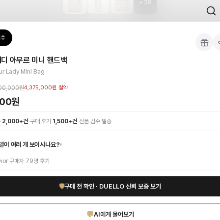
+
36
 검수를 거쳐 국내 택배(CJ대한통운)로 발송합니다.
검수
백
 각인, 스티치 간격, 하드웨어 색상, 내부 마감을 확인하며, 상품당 평균 4~8장의
이디 아무르 미니 핸드백
이 가능합니다. 고객 변심 시 반품 배송비는 고객 부담이며, 상품 하자 시에는 무료입
 까나쥬 퀼팅이 돋보이는 이 화이트 미니백은 고급스러운 램스킨 소재로 섬세하게 제
r Lady Mini Bag
엔드 인증 상품. 무료배송.
부터 사용 가능합니다.
00,000원
4,375,000원
절약
000원
·
·
수
2,000+건
구매 후기
1,500+건
전품 검수 발송
델이 여러 개 보이시나요?
▾
ior
구매자
79
명 후기
🛡
구매 전 확인 · DUELLO 신뢰 보증 보기
💬
AI에게 물어보기