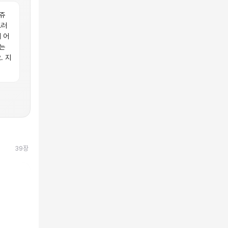
쥬
드러
 어
는
. 지
39
장