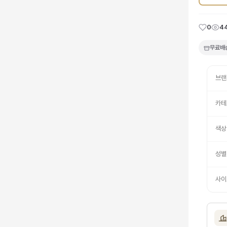
0
4
무료배
브랜
카테
색상
성별
사이