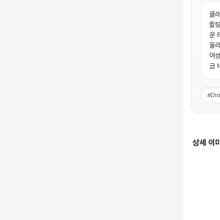
클래
퀼팅
운 
울리
여성
금 
#
Dio
상세 이