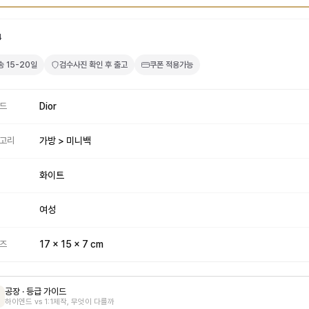
4
송
15-20일
검수사진 확인 후 출고
쿠폰 적용가능
드
Dior
고리
가방 > 미니백
화이트
여성
즈
17 x 15 x 7 cm
공장 · 등급 가이드
하이엔드 vs 1:1제작, 무엇이 다를까