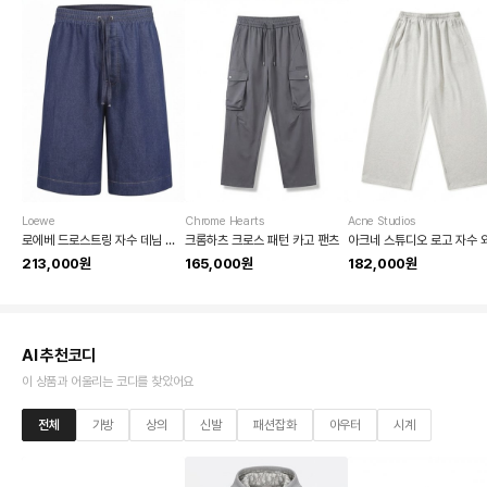
Loewe
Chrome Hearts
Acne Studios
로에베 드로스트링 자수 데님 쇼츠
크롬하츠 크로스 패턴 카고 팬츠
213,000원
165,000원
182,000원
AI 추천코디
이 상품과 어울리는 코디를 찾았어요
전체
가방
상의
신발
패션잡화
아우터
시계