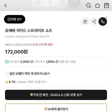
+
26
자주 묻는 질문
Loewe
로에베 자카드 스트라이프 쇼츠
배송은 얼마나 걸리나요?
브랜드:
Loewe
주문 후 평균 15~20일 소요되며, 전 상품 무료배송입니다. 해외에서 입고 후 국내
카테고리:
하의
> 쇼츠
검수는 어떻게 진행되나요? 검수 사진을 받을 수 있나요?
성별:
남성
전품 검수
Loewe
쇼츠
전문 스태프가 실물 상품을 직접 확인한 후 검수 사진을 제공합니다. 가죽 재질, 로고
색상:
그레이
교환이나 반품이 가능한가요?
가격:
172,000
원
로에베 자카드 스트라이프 쇼츠
수령 후 7일 이내 신청하시면 상품 하자, 사이즈 불일치, 고객 변심 모두 교환·반품
로에베(Loewe)의 독보적인 장인 정신이 돋보이는 남성 자카드 스트라이프 쇼츠입
Loewe Jacquard Stripe Shorts
쿠폰과 적립금을 함께 사용할 수 있나요?
Loewe
로에베 자카드 스트라이프 쇼츠
을 DUELLO에서 만나보세요. 고퀄리티 하
네, 쿠폰과 적립금을 결제 시 함께 사용하실 수 있습니다. 적립금은 1,000원 이상
매장가
1,400,000원
1,228,000원
절약
사이즈는 어떻게 선택하나요?
172,000원
상품 상세의 사이즈 정보를 참고해 선택하시고, 사이즈 선택이 어려우시면 카카오톡 
·
·
누적 검수
2,000+건
구매 후기
1,500+건
전품 검수 발송
같은 모델이 여러 개 보이시나요?
▾
i
4.75
·
Loewe
구매자
16
명 후기
🛡
구매 전 확인 · DUELLO 신뢰 보증 보기
💬
AI에게 물어보기