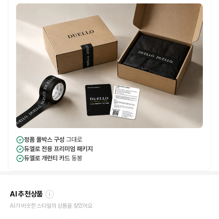
정품 풀박스 구성
그대로
듀엘로 전용 프리미엄 패키지
듀엘로 개런티 카드
동봉
AI 추천상품
i
AI가 비슷한 스타일의 상품을 찾았어요