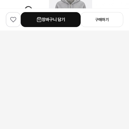
장바구니 담기
구매하기
✨
100
% match
✨
100
% match
✨
100
% match
Dior
Dior
Louis Vuitton
디올 East-West 토트백
디올 자수 후드 집업
440,000원
193,000원
207,000원
안내 사항
본 상품은 해외 공급처에서 직접 검수 후 발송됩니다.
모니터 환경에 따라 실제 색상과 차이가 있을 수 있습니다.
상품 특성상 미세한 스크래치가 있을 수 있으며, 이는 교환/반품 사유가
되지 않습니다.
구매 전 사이즈 및 상세 정보를 꼭 확인해 주세요.