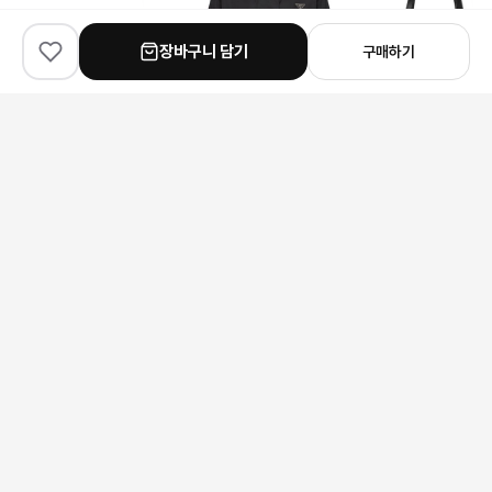
장바구니 담기
구매하기
✨
100
% match
✨
100
% match
✨
100
% match
Fendi
Prada
Gucci
펜디 모노그램 레트로 스니커즈
프라다 재생 나일론 숏 드로스트링 자켓
구찌 엠보싱 토트백
232,000원
331,000원
425,000원
안내 사항
본 상품은 해외 공급처에서 직접 검수 후 발송됩니다.
모니터 환경에 따라 실제 색상과 차이가 있을 수 있습니다.
상품 특성상 미세한 스크래치가 있을 수 있으며, 이는 교환/반품 사유가
되지 않습니다.
구매 전 사이즈 및 상세 정보를 꼭 확인해 주세요.