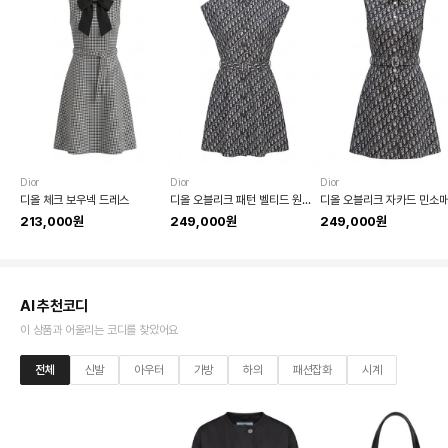
Dior
Dior
Dior
디올 체크 보우넥 드레스
디올 오블리크 패턴 벨티드 원피스
213,000원
249,000원
249,000원
AI 추천코디
이 상품과 어울리는 코디를 찾았어요
전체
신발
아우터
가방
하의
패션잡화
시계