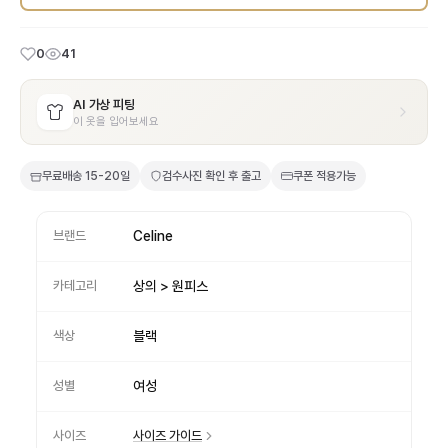
0
41
AI 가상 피팅
이 옷을 입어보세요
무료배송
15-20일
검수사진 확인 후 출고
쿠폰 적용가능
브랜드
Celine
카테고리
상의 > 원피스
색상
블랙
성별
여성
사이즈
사이즈 가이드