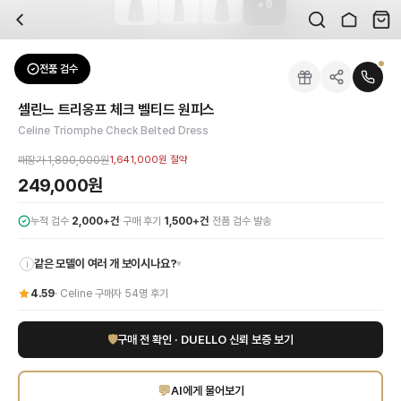
+
9
자주 묻는 질문
Celine
셀린느 트리옹프 체크 벨티드 원피스
배송은 얼마나 걸리나요?
브랜드:
Celine
주문 후 평균 15~20일 소요되며, 전 상품 무료배송입니다. 해외에서 입고 후 국내
카테고리:
상의
> 원피스
검수는 어떻게 진행되나요? 검수 사진을 받을 수 있나요?
성별:
여성
전품 검수
Celine
원피스
전문 스태프가 실물 상품을 직접 확인한 후 검수 사진을 제공합니다. 가죽 재질, 로고
색상:
블랙
교환이나 반품이 가능한가요?
가격:
249,000
원
셀린느 트리옹프 체크 벨티드 원피스
수령 후 7일 이내 신청하시면 상품 하자, 사이즈 불일치, 고객 변심 모두 교환·반품
셀린느 트리옹프 체크 벨티드 원피스로 우아하고 세련된 룩을 완성하세요. Celin
Celine Triomphe Check Belted Dress
쿠폰과 적립금을 함께 사용할 수 있나요?
Celine
셀린느 트리옹프 체크 벨티드 원피스
을 DUELLO에서 만나보세요. 고퀄리
네, 쿠폰과 적립금을 결제 시 함께 사용하실 수 있습니다. 적립금은 1,000원 이상
매장가
1,890,000원
1,641,000원
절약
사이즈는 어떻게 선택하나요?
249,000원
상품 상세의 사이즈 정보를 참고해 선택하시고, 사이즈 선택이 어려우시면 카카오톡 
·
·
누적 검수
2,000+건
구매 후기
1,500+건
전품 검수 발송
같은 모델이 여러 개 보이시나요?
▾
i
4.59
·
Celine
구매자
54
명 후기
🛡
구매 전 확인 · DUELLO 신뢰 보증 보기
💬
AI에게 물어보기