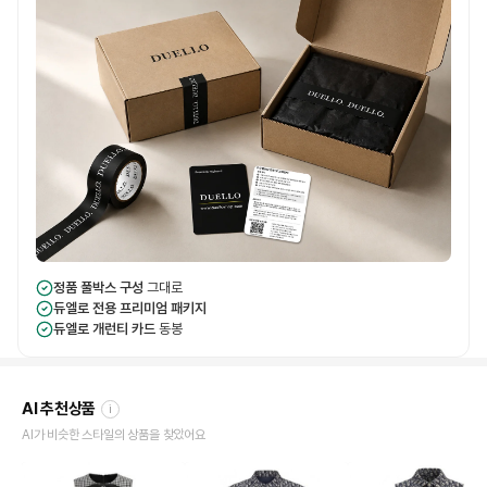
정품 풀박스 구성
그대로
듀엘로 전용 프리미엄 패키지
듀엘로 개런티 카드
동봉
AI 추천상품
i
AI가 비슷한 스타일의 상품을 찾았어요