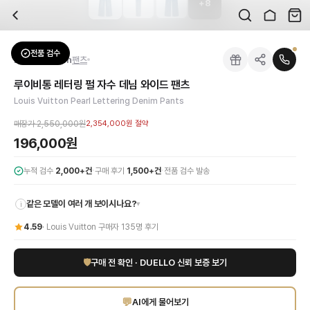
+
8
자주 묻는 질문
Louis Vuitton
루이비통 레터링 펄 자수 데님 와이드 팬츠
배송은 얼마나 걸리나요?
브랜드:
Louis Vuitton
주문 후 평균 15~20일 소요되며, 전 상품 무료배송입니다. 해외에서 입고 후 국내
카테고리:
하의
> 팬츠
검수는 어떻게 진행되나요? 검수 사진을 받을 수 있나요?
성별:
여성
전품 검수
Louis Vuitton
팬츠
전문 스태프가 실물 상품을 직접 확인한 후 검수 사진을 제공합니다. 가죽 재질, 로고
색상:
스카이블루
교환이나 반품이 가능한가요?
가격:
196,000
원
루이비통 레터링 펄 자수 데님 와이드 팬츠
수령 후 7일 이내 신청하시면 상품 하자, 사이즈 불일치, 고객 변심 모두 교환·반품
루이비통의 독창적인 감각이 돋보이는 레터링 펄 자수 데님 와이드 팬츠를 만나보세
Louis Vuitton Pearl Lettering Denim Pants
쿠폰과 적립금을 함께 사용할 수 있나요?
Louis Vuitton
루이비통 레터링 펄 자수 데님 와이드 팬츠
을 DUELLO에서 만나
네, 쿠폰과 적립금을 결제 시 함께 사용하실 수 있습니다. 적립금은 1,000원 이상
매장가
2,550,000원
2,354,000원
절약
사이즈는 어떻게 선택하나요?
196,000원
상품 상세의 사이즈 정보를 참고해 선택하시고, 사이즈 선택이 어려우시면 카카오톡 
·
·
누적 검수
2,000+건
구매 후기
1,500+건
전품 검수 발송
같은 모델이 여러 개 보이시나요?
▾
i
4.59
·
Louis Vuitton
구매자
135
명 후기
🛡
구매 전 확인 · DUELLO 신뢰 보증 보기
💬
AI에게 물어보기