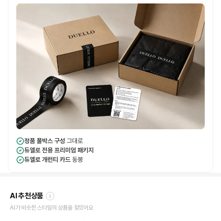
정품 풀박스 구성
그대로
듀엘로 전용 프리미엄 패키지
듀엘로 개런티 카드
동봉
AI 추천상품
i
AI가 비슷한 스타일의 상품을 찾았어요