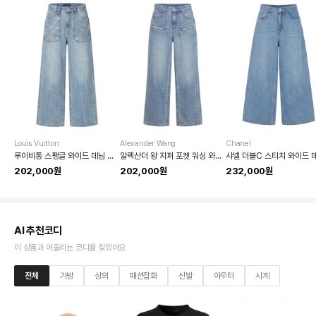
Louis Vuitton
Alexander Wang
Chanel
루이비통 스팽글 와이드 데님 팬츠
알렉산더 왕 지퍼 포켓 워싱 와이드 데님 팬츠
202,000원
202,000원
232,000원
AI 추천코디
이 상품과 어울리는 코디를 찾았어요
전체
가방
상의
패션잡화
신발
아우터
시계