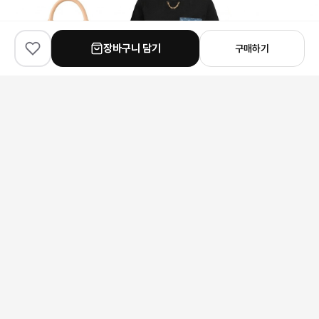
장바구니 담기
구매하기
✨
100
% match
✨
90
% match
✨
90
% match
Louis Vuitton
Louis Vuitton
Chanel
루이비통 스피디 P9 반둘리에 라이트 25 오스트리치 가죽 핸드백 (데님 하트 참 포함)
루이비통 모노그램 포켓 체인 반팔 티셔츠
샤넬 로고 가죽 벨트
464,000원
160,000원
187,000원
안내 사항
본 상품은 해외 공급처에서 직접 검수 후 발송됩니다.
모니터 환경에 따라 실제 색상과 차이가 있을 수 있습니다.
상품 특성상 미세한 스크래치가 있을 수 있으며, 이는 교환/반품 사유가
되지 않습니다.
구매 전 사이즈 및 상세 정보를 꼭 확인해 주세요.